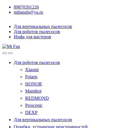
89870261226
mifanufa@ya.ru
Для вертикальных пылесосов
Для роботов пылесосов
Инфа для мастеров
Для роботов пылесосов
Xiaomi
Polaris
HONOR
Mamibot
REDMOND
Proscenic
DEXP
Для вертикальных пылесосов
Ошибки, устранение неисправностей