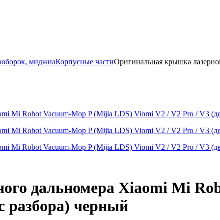
роборок, миджиа
Корпусные части
Оригинальная крышка лазерног
го дальномера Xiaomi Mi Rob
 с разбора) черный