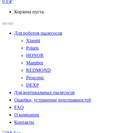
0
0
₽
Корзина пуста.
Для роботов пылесосов
Xiaomi
Polaris
HONOR
Mamibot
REDMOND
Proscenic
DEXP
Для вертикальных пылесосов
Ошибки, устранение неисправностей
FAQ
О компании
Контакты