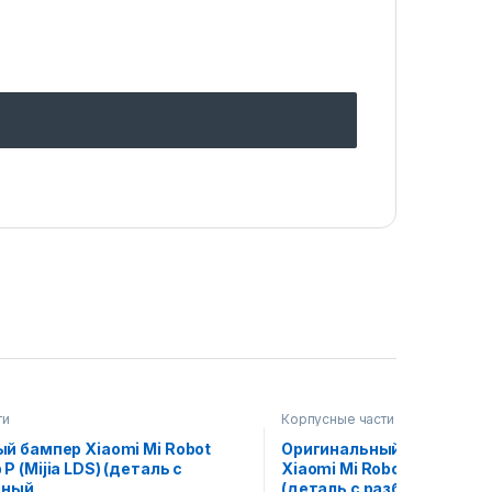
ти
Корпусные части
й бампер Xiaomi Mi Robot
Оригинальный корпус (ср
 (Mijia LDS) (деталь с
Xiaomi Mi Robot Vacuum-Mo
рный
(деталь с разбора) черны