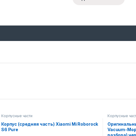
Корпусные части
Корпусные час
Корпус (средняя часть) Xiaomi Mi Roborock
Оригинальны
S6 Pure
Vacuum-Mop P
разбора) че