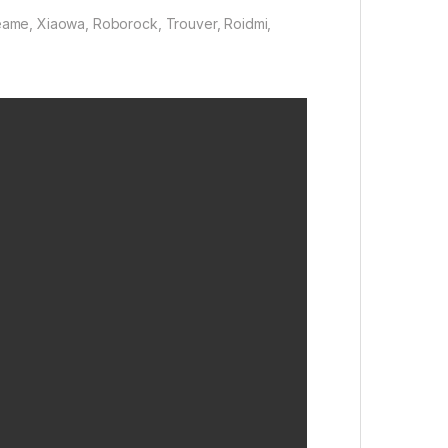
ame, Xiaowa, Roborock, Trouver, Roidmi,