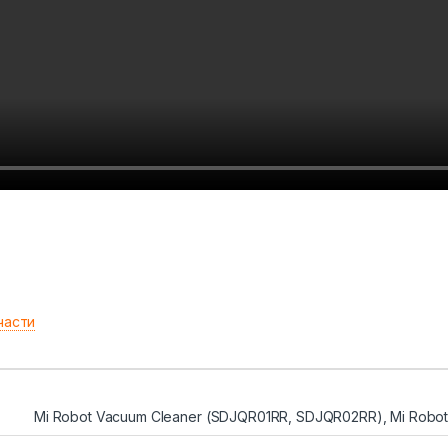
части
Mi Robot Vacuum Cleaner (SDJQR01RR, SDJQR02RR), Mi Robo