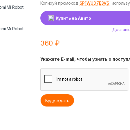
Копируй промокод
SP1WUD7E3VS
, использ
Купить на Авито
Доставк
360
₽
Укажите E-mail, чтобы узнать о посту