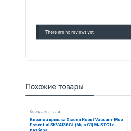
There are no reviews yet.
Похожие товары
Корпусные части
Верхняя крышка Xiaomi Robot Vacuum-Mop
Essential SKV4136GL (Mijia G1) MJSTG1 с
разбора