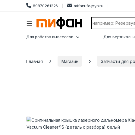
89870261226
mifanufa@ya.ru
Search for:
Для роботов пылесосов
Для вертикальн
Главная
Магазин
Запчасти для р