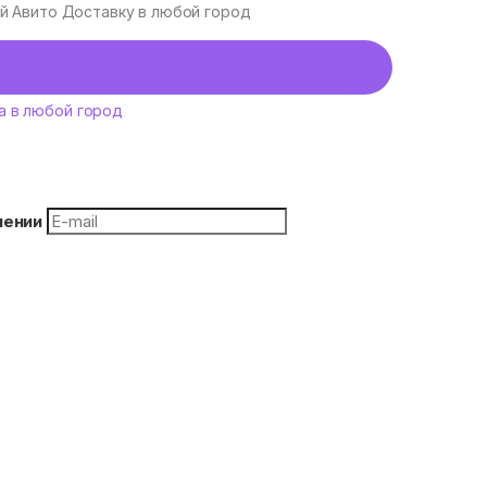
уй Авито Доставку в любой город
а в любой город
плении