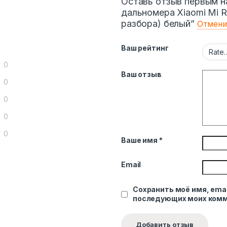
Оставь отзыв первым н
дальномера Xiaomi Mi R
разбора) белый”
Отмени
Ваш рейтинг
0
Ваш отзыв
0
0
0
0
Ваше имя
*
Email
Сохранить моё имя, emai
последующих моих комм