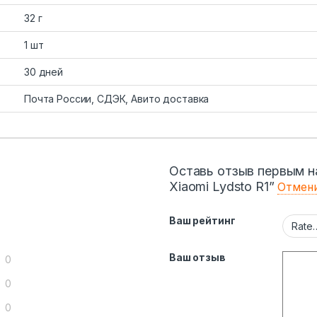
32 г
1 шт
30 дней
Почта России, СДЭК, Авито доставка
Оставь отзыв первым н
Xiaomi Lydsto R1”
Отмени
Ваш рейтинг
Ваш отзыв
0
0
0