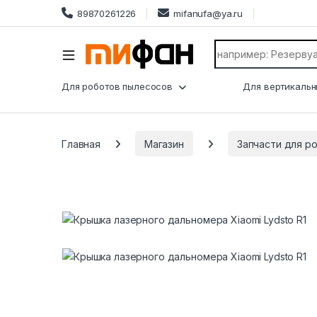
89870261226
mifanufa@ya.ru
Search for:
Для роботов пылесосов
Для вертикальн
Главная
Магазин
Запчасти для р