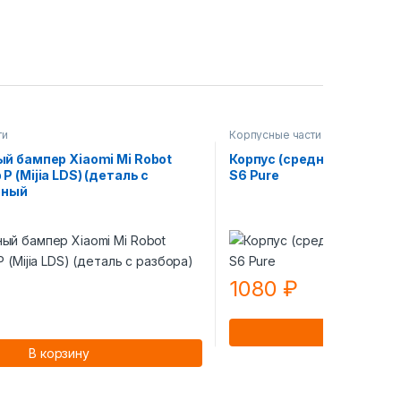
ти
Корпусные части
й бампер Xiaomi Mi Robot
Корпус (средняя часть) X
 (Mijia LDS) (деталь с
S6 Pure
рный
1080
₽
В корзин
В корзину