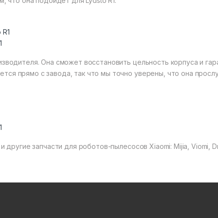
м, что она подойдет для Lydsto R1.
1
оизводителя. Она сможет восстановить цельность корпуса и га
тся прямо с завода, так что мы точно уверены, что она просл
1
и другие запчасти для роботов-пылесосов Xiaomi: Mijia, Viomi, Dr