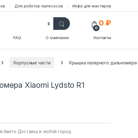
сов
Для роботов пылесосов
Инфа для мастеров
0
₽
0
FAQ
О компании
Контакты
Корпусные части
Крышка лазерного дальномера X
мера Xiaomi Lydsto R1
уй Авито Доставку в любой город