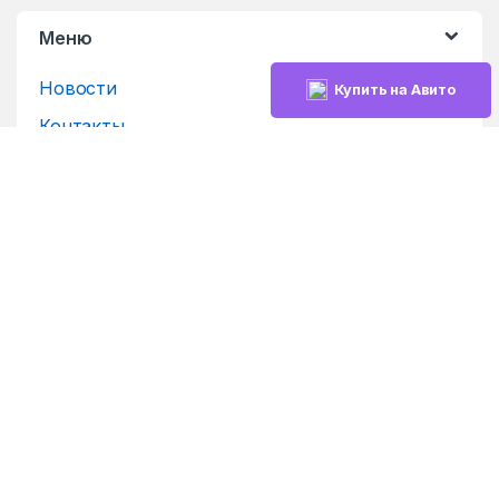
Меню
Новости
Купить на Авито
Контакты
Новости, статьи, обзоры
Сравнение
Информация
Мой аккаунт
Доставка и Оплата
Возврат и обмен
Политика конфиденциальности