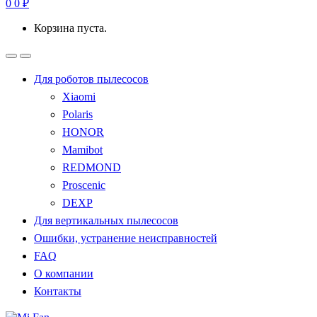
0
0
₽
Корзина пуста.
Для роботов пылесосов
Xiaomi
Polaris
HONOR
Mamibot
REDMOND
Proscenic
DEXP
Для вертикальных пылесосов
Ошибки, устранение неисправностей
FAQ
О компании
Контакты