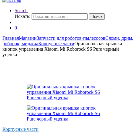
Search
Искать:
Поиск
0
Главная
Магазин
Запчасти для роботов-пылесосов
Сяоми, дрим,
роборок, миджиа
Корпусные части
Оригинальная крышка
кнопок управления Xiaomi Mi Roborock S6 Pure черный
уценка
Корпусные части