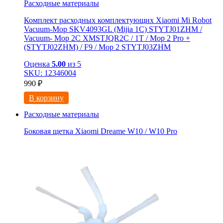
Расходные материалы
Комплект расходных комплектующих Xiaomi Mi Robot
Vacuum-Mop SKV4093GL (Mijia 1C) STYTJ01ZHM /
Vacuum- Mop 2C XMSTJQR2C / 1T / Mop 2 Pro +
(STYTJ02ZHM) / F9 / Mop 2 STYTJ03ZHM
Оценка
5.00
из 5
SKU: 12346004
990
₽
В корзину
Расходные материалы
Боковая щетка Xiaomi Dreame W10 / W10 Pro