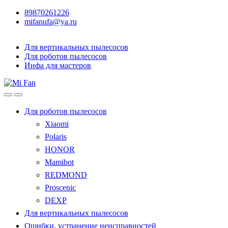
89870261226
mifanufa@ya.ru
Для вертикальных пылесосов
Для роботов пылесосов
Инфа для мастеров
Для роботов пылесосов
Xiaomi
Polaris
HONOR
Mamibot
REDMOND
Proscenic
DEXP
Для вертикальных пылесосов
Ошибки, устранение неисправностей