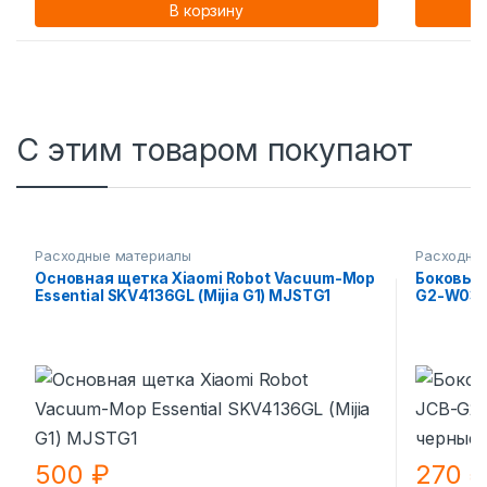
В корзину
С этим товаром покупают
Расходные материалы
Расходны
Основная щетка Xiaomi Robot Vacuum-Mop
Боковые 
Essential SKV4136GL (Mijia G1) MJSTG1
G2-W03 
500
₽
270