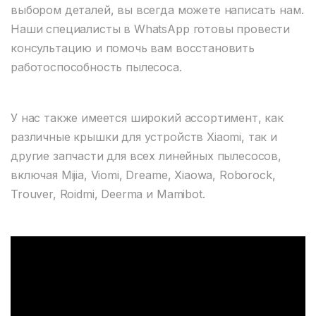
выбором деталей, вы всегда можете написать нам.
Наши специалисты в WhatsApp готовы провести
консультацию и помочь вам восстановить
работоспособность пылесоса.
У нас также имеется широкий ассортимент, как
различные крышки для устройств Xiaomi, так и
другие запчасти для всех линейных пылесосов,
включая Mijia, Viomi, Dreame, Xiaowa, Roborock,
Trouver, Roidmi, Deerma и Mamibot.