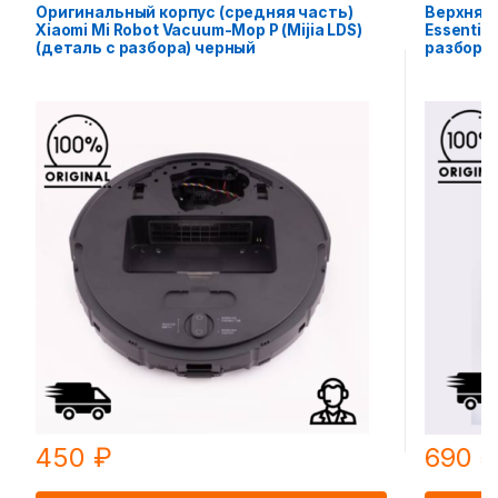
Оригинальный корпус (средняя часть)
Верхняя 
Xiaomi Mi Robot Vacuum-Mop P (Mijia LDS)
Essential
(деталь с разбора) черный
разбора
450
₽
690