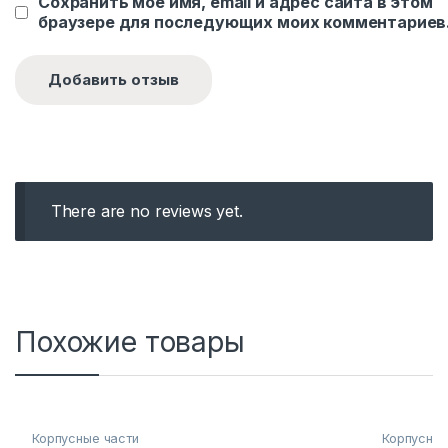
Сохранить моё имя, email и адрес сайта в этом
браузере для последующих моих комментариев
There are no reviews yet.
Похожие товары
Корпусные части
Корпусные