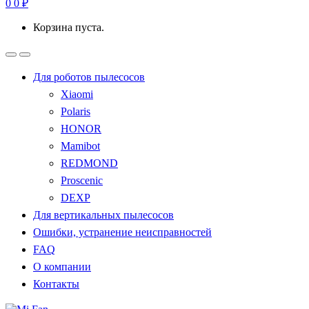
0
0
₽
Корзина пуста.
Для роботов пылесосов
Xiaomi
Polaris
HONOR
Mamibot
REDMOND
Proscenic
DEXP
Для вертикальных пылесосов
Ошибки, устранение неисправностей
FAQ
О компании
Контакты