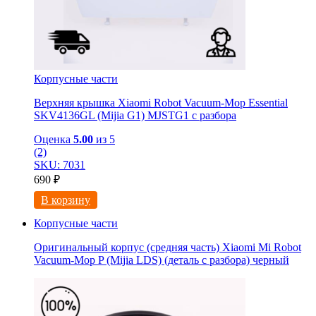
Корпусные части
Верхняя крышка Xiaomi Robot Vacuum-Mop Essential
SKV4136GL (Mijia G1) MJSTG1 с разбора
Оценка
5.00
из 5
(2)
SKU: 7031
690
₽
В корзину
Корпусные части
Оригинальный корпус (средняя часть) Xiaomi Mi Robot
Vacuum-Mop P (Mijia LDS) (деталь с разбора) черный