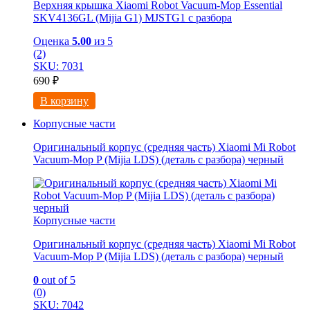
Верхняя крышка Xiaomi Robot Vacuum-Mop Essential
SKV4136GL (Mijia G1) MJSTG1 с разбора
Оценка
5.00
из 5
(2)
SKU: 7031
690
₽
В корзину
Корпусные части
Оригинальный корпус (средняя часть) Xiaomi Mi Robot
Vacuum-Mop P (Mijia LDS) (деталь с разбора) черный
Корпусные части
Оригинальный корпус (средняя часть) Xiaomi Mi Robot
Vacuum-Mop P (Mijia LDS) (деталь с разбора) черный
0
out of 5
(0)
SKU: 7042