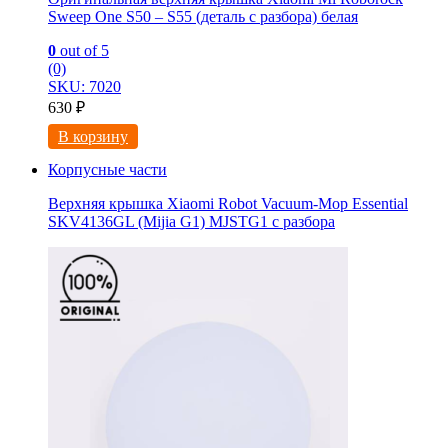
Sweep One S50 – S55 (деталь с разбора) белая
0
out of 5
(0)
SKU: 7020
630
₽
В корзину
Корпусные части
Верхняя крышка Xiaomi Robot Vacuum-Mop Essential
SKV4136GL (Mijia G1) MJSTG1 с разбора