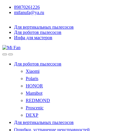
89870261226
mifanufa@ya.ru
Для вертикальных пылесосов
Для роботов пылесосов
Инфа для мастеров
Для роботов пылесосов
Xiaomi
Polaris
HONOR
Mamibot
REDMOND
Proscenic
DEXP
Для вертикальных пылесосов
Ошибки, устранение неисправностей