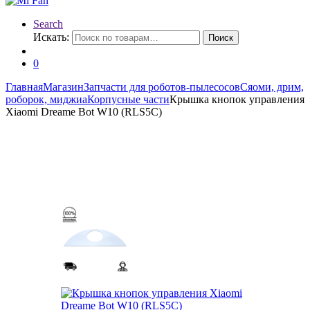
Search
Искать:
Поиск
0
Главная
Магазин
Запчасти для роботов-пылесосов
Сяоми, дрим,
роборок, миджиа
Корпусные части
Крышка кнопок управления
Xiaomi Dreame Bot W10 (RLS5C)