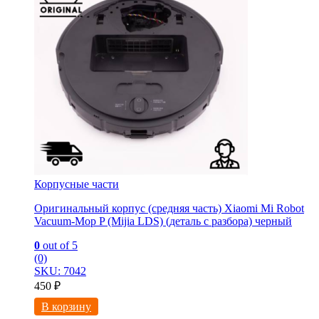
Корпусные части
Оригинальный корпус (средняя часть) Xiaomi Mi Robot
Vacuum-Mop P (Mijia LDS) (деталь с разбора) черный
0
out of 5
(0)
SKU: 7042
450
₽
В корзину