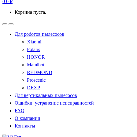
0
0
₽
Корзина пуста.
Для роботов пылесосов
Xiaomi
Polaris
HONOR
Mamibot
REDMOND
Proscenic
DEXP
Для вертикальных пылесосов
Ошибки, устранение неисправностей
FAQ
О компании
Контакты