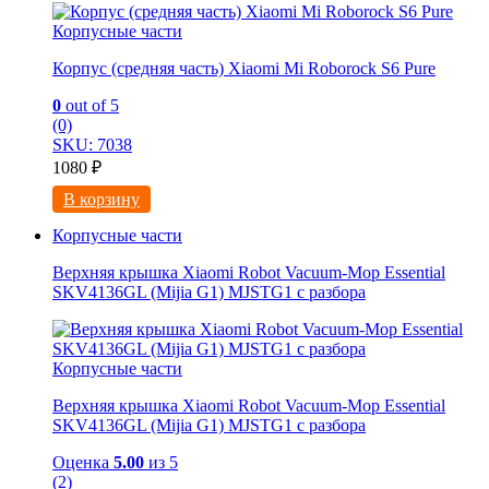
Корпусные части
Корпус (средняя часть) Xiaomi Mi Roborock S6 Pure
0
out of 5
(0)
SKU: 7038
1080
₽
В корзину
Корпусные части
Верхняя крышка Xiaomi Robot Vacuum-Mop Essential
SKV4136GL (Mijia G1) MJSTG1 с разбора
Корпусные части
Верхняя крышка Xiaomi Robot Vacuum-Mop Essential
SKV4136GL (Mijia G1) MJSTG1 с разбора
Оценка
5.00
из 5
(2)