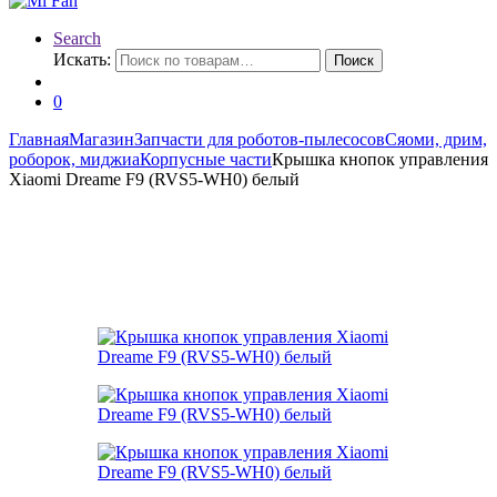
Search
Искать:
Поиск
0
Главная
Магазин
Запчасти для роботов-пылесосов
Сяоми, дрим,
роборок, миджиа
Корпусные части
Крышка кнопок управления
Xiaomi Dreame F9 (RVS5-WH0) белый