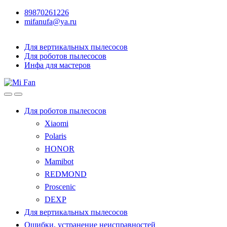
89870261226
mifanufa@ya.ru
Для вертикальных пылесосов
Для роботов пылесосов
Инфа для мастеров
Для роботов пылесосов
Xiaomi
Polaris
HONOR
Mamibot
REDMOND
Proscenic
DEXP
Для вертикальных пылесосов
Ошибки, устранение неисправностей