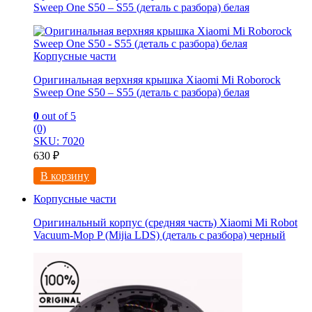
Sweep One S50 – S55 (деталь с разбора) белая
Корпусные части
Оригинальная верхняя крышка Xiaomi Mi Roborock
Sweep One S50 – S55 (деталь с разбора) белая
0
out of 5
(0)
SKU: 7020
630
₽
В корзину
Корпусные части
Оригинальный корпус (средняя часть) Xiaomi Mi Robot
Vacuum-Mop P (Mijia LDS) (деталь с разбора) черный