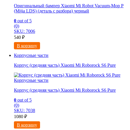
Оригинальный бампер Xiaomi Mi Robot Vacuum-Mop P
(Mijia LDS) (деталь с разбора) черный
0
out of 5
(0)
SKU: 7006
540
₽
В корзину
Корпусные части
Корпус (средняя часть) Xiaomi Mi Roborock S6 Pure
Корпусные части
Корпус (средняя часть) Xiaomi Mi Roborock S6 Pure
0
out of 5
(0)
SKU: 7038
1080
₽
В корзину