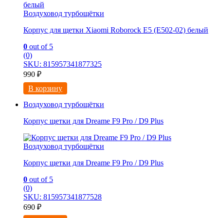
Воздуховод турбощётки
Корпус для щетки Xiaomi Roborock E5 (E502-02) белый
0
out of 5
(0)
SKU: 815957341877325
990
₽
В корзину
Воздуховод турбощётки
Корпус щетки для Drеame F9 Pro / D9 Plus
Воздуховод турбощётки
Корпус щетки для Drеame F9 Pro / D9 Plus
0
out of 5
(0)
SKU: 815957341877528
690
₽