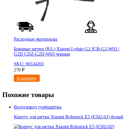
Расходные материалы
Боковые щетки (R/L) Xiaomi Lydsto G2 JCB-G2-W03 /
G2D CDZ-G2D-W03 черные
SKU: 96534201
270
₽
В корзину
Похожие товары
Воздуховод турбощётки
Корпус для щетки Xiaomi Roborock E5 (E502-02) белый