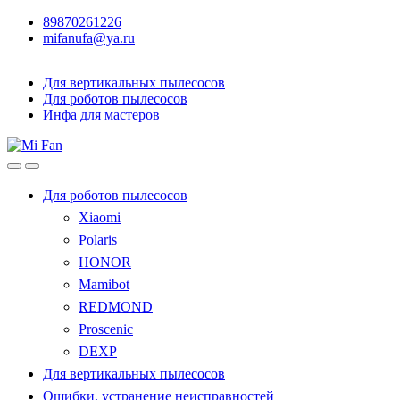
89870261226
mifanufa@ya.ru
Для вертикальных пылесосов
Для роботов пылесосов
Инфа для мастеров
Для роботов пылесосов
Xiaomi
Polaris
HONOR
Mamibot
REDMOND
Proscenic
DEXP
Для вертикальных пылесосов
Ошибки, устранение неисправностей