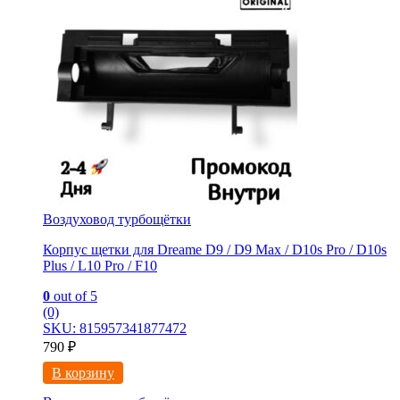
Воздуховод турбощётки
Корпус щетки для Dreame D9 / D9 Max / D10s Pro / D10s
Plus / L10 Pro / F10
0
out of 5
(0)
SKU: 815957341877472
790
₽
В корзину