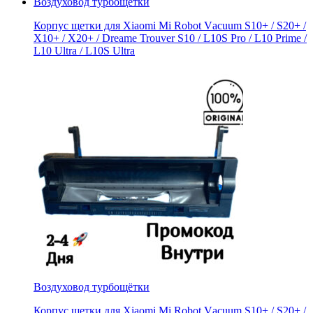
Воздуховод турбощётки
Корпус щетки для Xiaomi Mi Rоbоt Vаcuum S10+ / S20+ /
X10+ / Х20+ / Dreаmе Trouver S10 / L10S Pro / L10 Primе /
L10 Ultra / L10S Ultrа
Воздуховод турбощётки
Корпус щетки для Xiaomi Mi Rоbоt Vаcuum S10+ / S20+ /