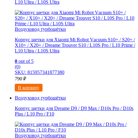
L10 Ultra / L10S Ultrа
Воздуховод турбощётки
Корпус щетки для Xiaomi Mi Rоbоt Vаcuum S10+ / S20+ /
X10+ / Х20+ / Dreаmе Trouver S10 / L10S Pro / L10 Primе /
L10 Ultra / L10S Ultrа
0
out of 5
(0)
SKU: 815957341877380
790
₽
В корзину
Воздуховод турбощётки
Корпус щетки для Dreame D9 / D9 Max / D10s Pro / D10s
Plus / L10 Pro / F10
Воздуховод турбощётки