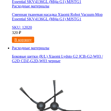
Расходные материалы
Сменная тканевая насадка Xiaomi Robot Vacuum-Mop
Essential SKV4136GL (Mijia G1) MJSTG1
SKU: 12020
320
₽
В корзину
Расходные материалы
Боковые щетки (R/L) Xiaomi Lydsto G2 JCB-G2-W03 /
G2D CDZ-G2D-W03 черные