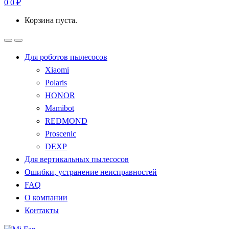
0
0
₽
Корзина пуста.
Для роботов пылесосов
Xiaomi
Polaris
HONOR
Mamibot
REDMOND
Proscenic
DEXP
Для вертикальных пылесосов
Ошибки, устранение неисправностей
FAQ
О компании
Контакты