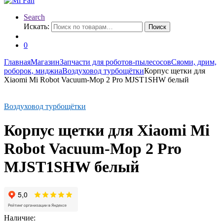
Search
Искать:
Поиск
0
Главная
Магазин
Запчасти для роботов-пылесосов
Сяоми, дрим,
роборок, миджиа
Воздуховод турбощётки
Корпус щетки для
Xiaomi Mi Robot Vacuum-Mop 2 Pro MJST1SHW белый
Воздуховод турбощётки
Корпус щетки для Xiaomi Mi
Robot Vacuum-Mop 2 Pro
MJST1SHW белый
Наличие: