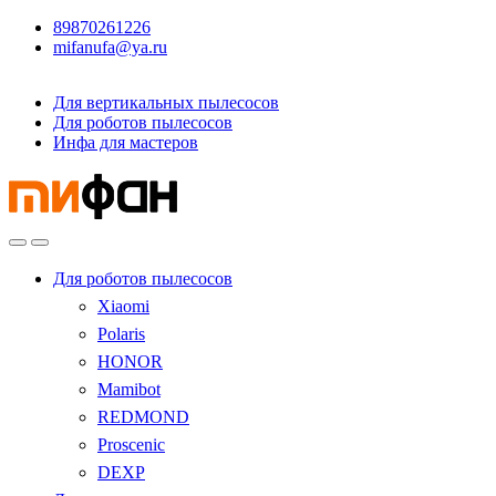
89870261226
mifanufa@ya.ru
Для вертикальных пылесосов
Для роботов пылесосов
Инфа для мастеров
Для роботов пылесосов
Xiaomi
Polaris
HONOR
Mamibot
REDMOND
Proscenic
DEXP