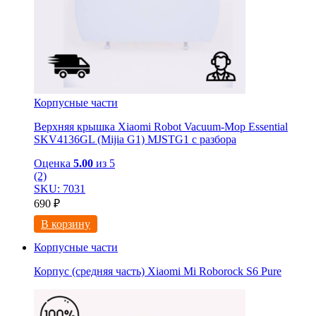
Корпусные части
Верхняя крышка Xiaomi Robot Vacuum-Mop Essential
SKV4136GL (Mijia G1) MJSTG1 с разбора
Оценка
5.00
из 5
(2)
SKU: 7031
690
₽
В корзину
Корпусные части
Корпус (средняя часть) Xiaomi Mi Roborock S6 Pure