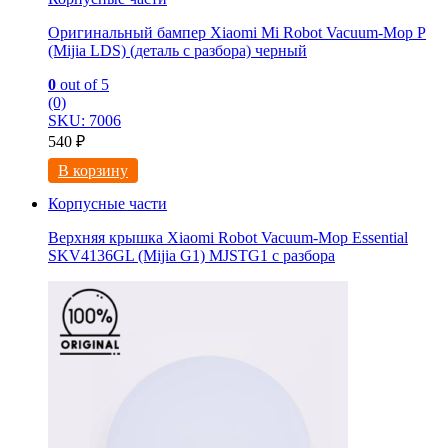
Оригинальный бампер Xiaomi Mi Robot Vacuum-Mop P
(Mijia LDS) (деталь с разбора) черный
0
out of 5
(0)
SKU: 7006
540
₽
В корзину
Корпусные части
Верхняя крышка Xiaomi Robot Vacuum-Mop Essential
SKV4136GL (Mijia G1) MJSTG1 с разбора