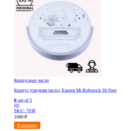
Корпусные части
Корпус (средняя часть) Xiaomi Mi Roborock S6 Pure
0
out of 5
(0)
SKU: 7038
1080
₽
В корзину