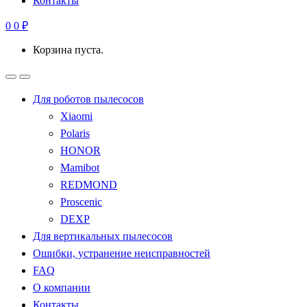
Контакты
0
0
₽
Корзина пуста.
Для роботов пылесосов
Xiaomi
Polaris
HONOR
Mamibot
REDMOND
Proscenic
DEXP
Для вертикальных пылесосов
Ошибки, устранение неисправностей
FAQ
О компании
Контакты