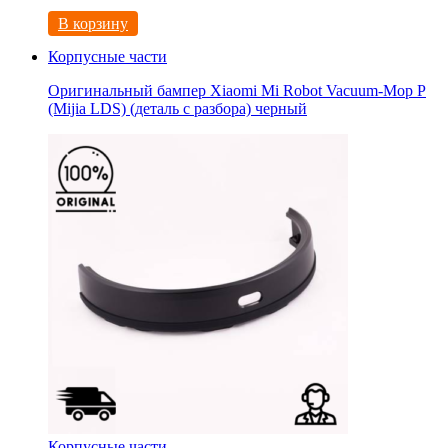
В корзину
Корпусные части
Оригинальный бампер Xiaomi Mi Robot Vacuum-Mop P
(Mijia LDS) (деталь с разбора) черный
Корпусные части