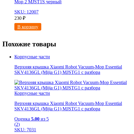
Mop 2 MJST1S черный
SKU: 12007
230
₽
В корзину
Похожие товары
Корпусные части
Верхняя крышка Xiaomi Robot Vacuum-Mop Essential
SKV4136GL (Mijia G1) MJSTG1 с разбора
Корпусные части
Верхняя крышка Xiaomi Robot Vacuum-Mop Essential
SKV4136GL (Mijia G1) MJSTG1 с разбора
Оценка
5.00
из 5
(2)
SKU: 7031