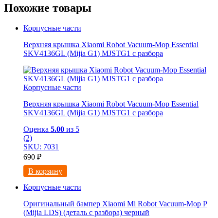
Похожие товары
Корпусные части
Верхняя крышка Xiaomi Robot Vacuum-Mop Essential
SKV4136GL (Mijia G1) MJSTG1 с разбора
Корпусные части
Верхняя крышка Xiaomi Robot Vacuum-Mop Essential
SKV4136GL (Mijia G1) MJSTG1 с разбора
Оценка
5.00
из 5
(2)
SKU: 7031
690
₽
В корзину
Корпусные части
Оригинальный бампер Xiaomi Mi Robot Vacuum-Mop P
(Mijia LDS) (деталь с разбора) черный