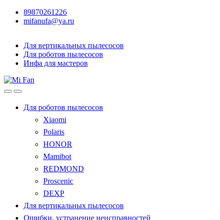
89870261226
mifanufa@ya.ru
Для вертикальных пылесосов
Для роботов пылесосов
Инфа для мастеров
Для роботов пылесосов
Xiaomi
Polaris
HONOR
Mamibot
REDMOND
Proscenic
DEXP
Для вертикальных пылесосов
Ошибки, устранение неисправностей