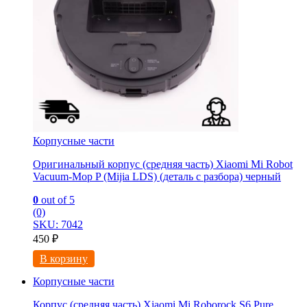
Корпусные части
Оригинальный корпус (средняя часть) Xiaomi Mi Robot
Vacuum-Mop P (Mijia LDS) (деталь с разбора) черный
0
out of 5
(0)
SKU: 7042
450
₽
В корзину
Корпусные части
Корпус (средняя часть) Xiaomi Mi Roborock S6 Pure