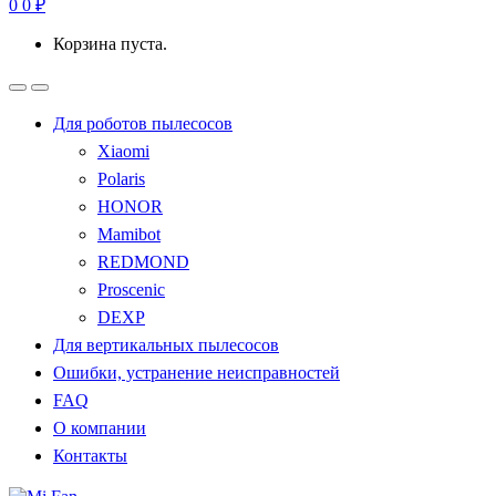
0
0
₽
Корзина пуста.
Для роботов пылесосов
Xiaomi
Polaris
HONOR
Mamibot
REDMOND
Proscenic
DEXP
Для вертикальных пылесосов
Ошибки, устранение неисправностей
FAQ
О компании
Контакты