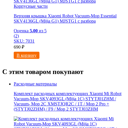
Корпусные части
Верхняя крышка Xiaomi Robot Vacuum-Mop Essential
SKV4136GL (Mijia G1) MJSTG1 с разбора
Оценка
5.00
из 5
(2)
SKU: 7031
690
₽
В корзину
С этим товаром покупают
Расходные материалы
Комплект расходных комплектующих Xiaomi Mi Robot
Vacuum-Mop SKV4093GL (Mijia 1C) STYTJ01ZHM /
Vacuum- Mop 2C XMSTJQR2C / 1T / Mop 2 Pro +
(STYTJ02ZHM) / F9 / Mop 2 STYTJ03ZHM