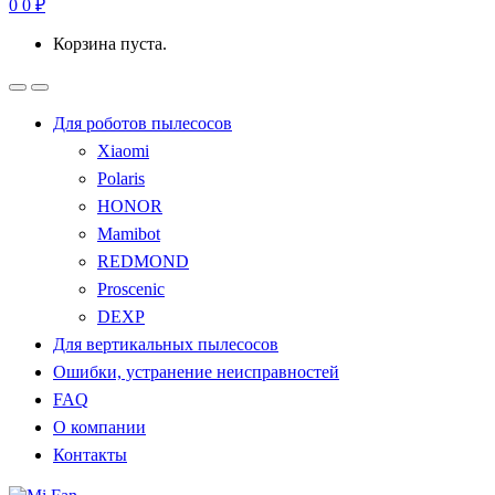
0
0
₽
Корзина пуста.
Для роботов пылесосов
Xiaomi
Polaris
HONOR
Mamibot
REDMOND
Proscenic
DEXP
Для вертикальных пылесосов
Ошибки, устранение неисправностей
FAQ
О компании
Контакты