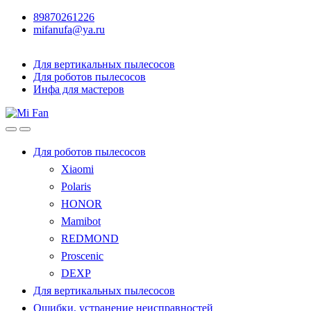
89870261226
mifanufa@ya.ru
Для вертикальных пылесосов
Для роботов пылесосов
Инфа для мастеров
Для роботов пылесосов
Xiaomi
Polaris
HONOR
Mamibot
REDMOND
Proscenic
DEXP
Для вертикальных пылесосов
Ошибки, устранение неисправностей