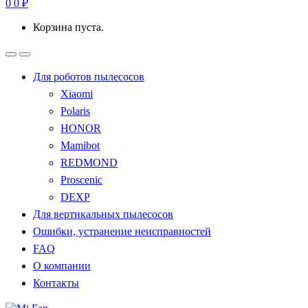
0
0
₽
Корзина пуста.
Для роботов пылесосов
Xiaomi
Polaris
HONOR
Mamibot
REDMOND
Proscenic
DEXP
Для вертикальных пылесосов
Ошибки, устранение неисправностей
FAQ
О компании
Контакты