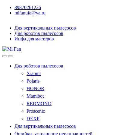
89870261226
mifanufa@ya.ru
Для вертикальных пылесосов
Для роботов пылесосов
Инфа для мастеров
Для роботов пылесосов
Xiaomi
Polaris
HONOR
Mamibot
REDMOND
Proscenic
DEXP
Для вертикальных пылесосов
Ошибки, устранение неисправностей