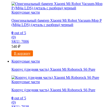
Корпусные части
Оригинальный бампер Xiaomi Mi Robot Vacuum-Mop P
(Mijia LDS) (деталь с разбора) черный
0
out of 5
(0)
SKU: 7006
540
₽
В корзину
Корпусные части
Корпус (средняя часть) Xiaomi Mi Roborock S6 Pure
Корпусные части
Корпус (средняя часть) Xiaomi Mi Roborock S6 Pure
0
out of 5
(0)
SKU: 7038