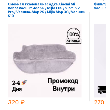
Сменная тканевая насадка Xiaomi Mi
Фильтр X
Robot Vacuum-Mop P / Mijia LDS / Viomi V2
Vacuum C
Pro / Vacuum-Mop 2S / Mijia Mop 3C / Vacuum
S10
320
₽
270