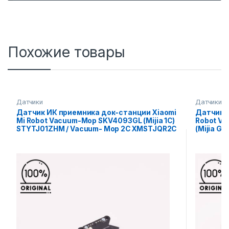
Похожие товары
Датчики
Датчики
Датчик ИК приемника док-станции Xiaomi
Датчик И
Mi Robot Vacuum-Mop SKV4093GL (Mijia 1C)
Robot Va
STYTJ01ZHM / Vacuum- Mop 2C XMSTJQR2C
(Mijia G1