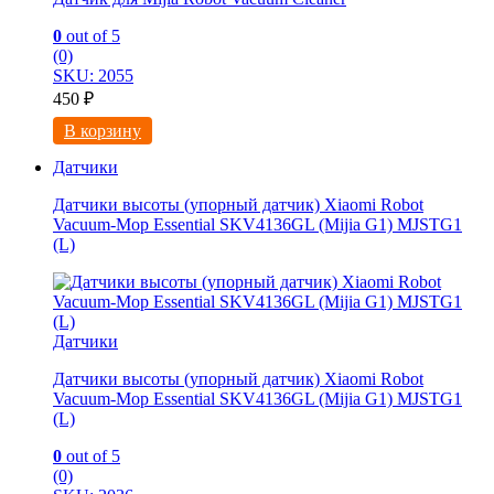
0
out of 5
(0)
SKU: 2055
450
₽
В корзину
Датчики
Датчики высоты (упорный датчик) Xiaomi Robot
Vacuum-Mop Essential SKV4136GL (Mijia G1) MJSTG1
(L)
Датчики
Датчики высоты (упорный датчик) Xiaomi Robot
Vacuum-Mop Essential SKV4136GL (Mijia G1) MJSTG1
(L)
0
out of 5
(0)