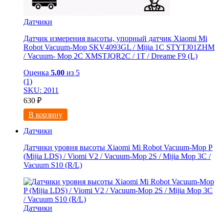
Датчики
Датчик измерения высоты, упорный датчик Xiaomi Mi
Robot Vacuum-Mop SKV4093GL / Mijia 1C STYTJ01ZHM
/ Vacuum- Mop 2C XMSTJQR2C / 1T / Dreame F9 (L)
Оценка
5.00
из 5
(1)
SKU: 2011
630
₽
В корзину
Датчики
Датчики уровня высоты Xiaomi Mi Robot Vacuum-Mop P
(Mijia LDS) / Viomi V2 / Vacuum-Mop 2S / Mijia Mop 3C /
Vacuum S10 (R/L)
Датчики