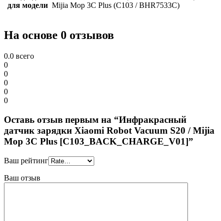
для модели
Mijia Mop 3С Рlus (C103 / BНR7533С)
На основе 0 отзывов
0.0
всего
0
0
0
0
0
Оставь отзыв первым на “Инфракрасный
датчик зарядки Xiaomi Robot Vacuum S20 / Mijia
Mop 3С Рlus [C103_BACK_CHARGE_V01]”
Ваш рейтинг
Ваш отзыв