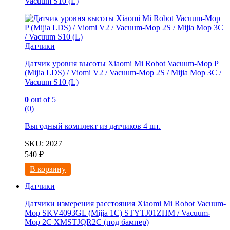
Vacuum S10 (L)
Датчики
Датчик уровня высоты Xiaomi Mi Robot Vacuum-Mop P
(Mijia LDS) / Viomi V2 / Vacuum-Mop 2S / Mijia Mop 3C /
Vacuum S10 (L)
0
out of 5
(0)
Выгодный комплект из
датчиков 4 шт.
SKU: 2027
540
₽
В корзину
Датчики
Датчики измерения расстояния Xiaomi Mi Robot Vacuum-
Mop SKV4093GL (Mijia 1C) STYTJ01ZHM / Vacuum-
Mop 2C XMSTJQR2C (под бампер)