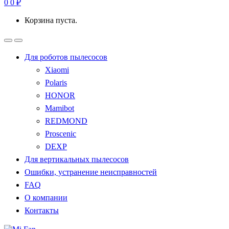
0
0
₽
Корзина пуста.
Для роботов пылесосов
Xiaomi
Polaris
HONOR
Mamibot
REDMOND
Proscenic
DEXP
Для вертикальных пылесосов
Ошибки, устранение неисправностей
FAQ
О компании
Контакты