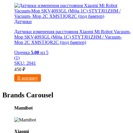
Датчики
Датчики измерения расстояния Xiaomi Mi Robot Vacuum-
Mop SKV4093GL (Mijia 1C) STYTJ01ZHM / Vacuum-
Mop 2C XMSTJQR2C (под бампер)
Оценка
5.00
из 5
(1)
SKU: 2041
450
₽
В корзину
Brands Carousel
Mamibot
Xiaomi