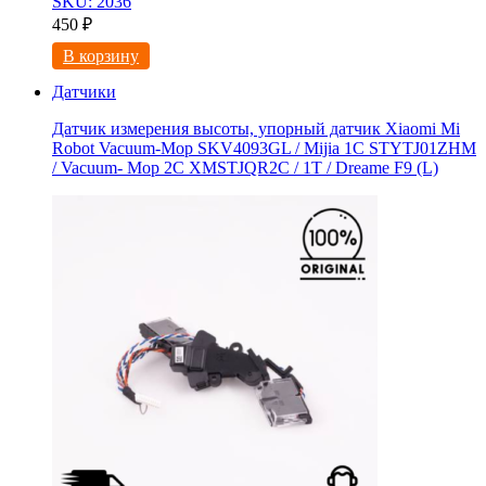
SKU: 2036
450
₽
В корзину
Датчики
Датчик измерения высоты, упорный датчик Xiaomi Mi
Robot Vacuum-Mop SKV4093GL / Mijia 1C STYTJ01ZHM
/ Vacuum- Mop 2C XMSTJQR2C / 1T / Dreame F9 (L)