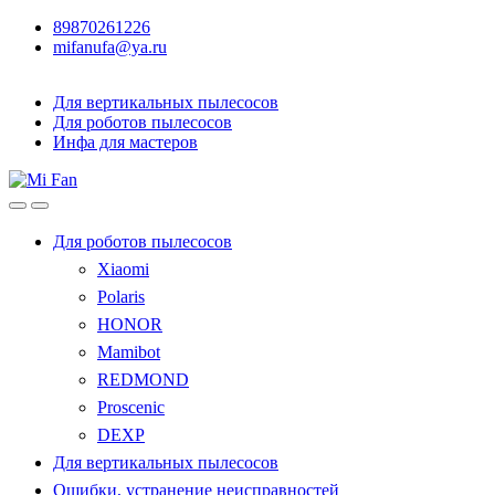
89870261226
mifanufa@ya.ru
Для вертикальных пылесосов
Для роботов пылесосов
Инфа для мастеров
Для роботов пылесосов
Xiaomi
Polaris
HONOR
Mamibot
REDMOND
Proscenic
DEXP
Для вертикальных пылесосов
Ошибки, устранение неисправностей