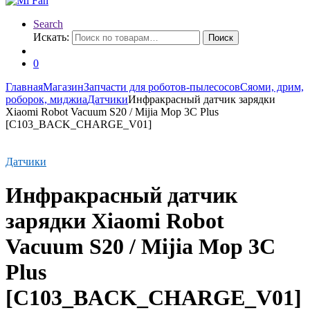
Search
Искать:
Поиск
0
Главная
Магазин
Запчасти для роботов-пылесосов
Сяоми, дрим,
роборок, миджиа
Датчики
Инфракрасный датчик зарядки
Xiaomi Robot Vacuum S20 / Mijia Mop 3С Рlus
[C103_BACK_CHARGE_V01]
Датчики
Инфракрасный датчик
зарядки Xiaomi Robot
Vacuum S20 / Mijia Mop 3С
Рlus
[C103_BACK_CHARGE_V01]