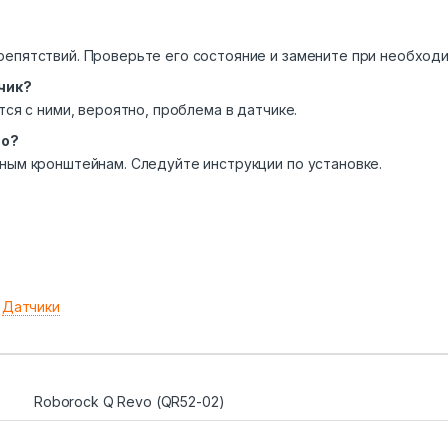
епятствий. Проверьте его состояние и замените при необходи
чик?
тся с ними, вероятно, проблема в датчике.
но?
ным кронштейнам. Следуйте инструкции по установке.
:
Датчики
Roborock Q Revo (QR52-02)