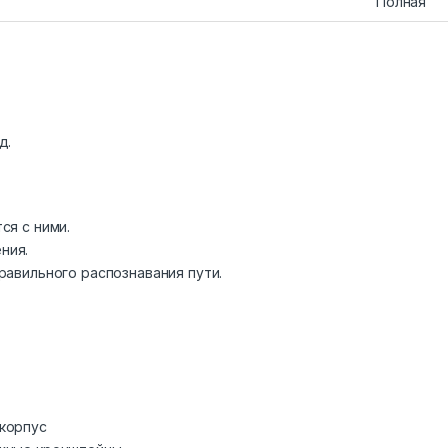
Полная
д.
ся с ними.
ния.
равильного распознавания пути.
 корпус