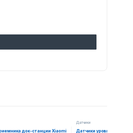
Датчики
риемника док-станции Xiaomi
Датчики уровня высоты X