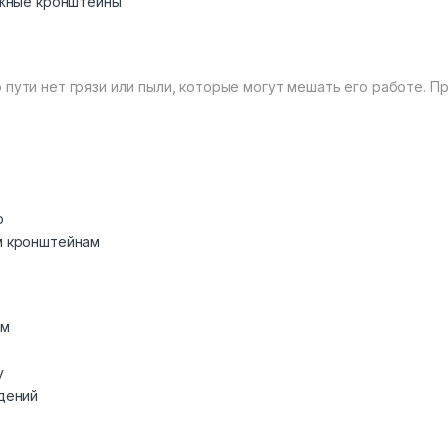
ажные кронштейны
 пути нет грязи или пыли, которые могут мешать его работе. 
o
м кронштейнам
ем
у
дений