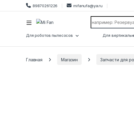
89870261226
mifanufa@ya.ru
Search for:
Для роботов пылесосов
Для вертикальн
Главная
Магазин
Запчасти для р