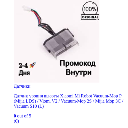
Датчики
Датчик уровня высоты Xiaomi Mi Robot Vacuum-Mop P
(Mijia LDS) / Viomi V2 / Vacuum-Mop 2S / Mijia Mop 3C /
Vacuum S10 (L)
0
out of 5
(0)