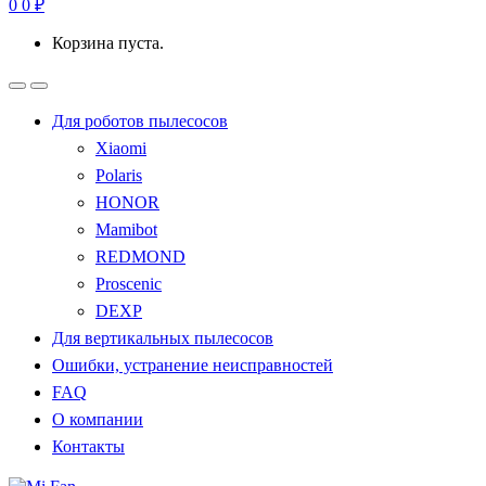
0
0
₽
Корзина пуста.
Для роботов пылесосов
Xiaomi
Polaris
HONOR
Mamibot
REDMOND
Proscenic
DEXP
Для вертикальных пылесосов
Ошибки, устранение неисправностей
FAQ
О компании
Контакты