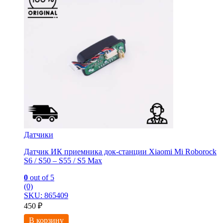
Датчики
Датчик ИК приемника док-станции Xiaomi Mi Roborock
S6 / S50 – S55 / S5 Max
0
out of 5
(0)
SKU: 865409
450
₽
В корзину