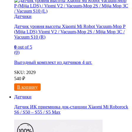
Датчики
Датчик уровня высоты Xiaomi Mi Robot Vacuum-Mop P
(Mijia LDS) Viomi V2 / Vacuum-Mop 2S / Mijia Mop 3C /
Vacuum S10 (R)
0
out of 5
(0)
Выгодный комплект из
датчиков 4 шт.
SKU: 2029
540
₽
В корзину
Датчики
Датчик ИК приемника док-станции Xiaomi Mi Roborock
S6 / S50 – S55 / S5 Max