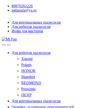
89870261226
mifanufa@ya.ru
Для вертикальных пылесосов
Для роботов пылесосов
Инфа для мастеров
Для роботов пылесосов
Xiaomi
Polaris
HONOR
Mamibot
REDMOND
Proscenic
DEXP
Для вертикальных пылесосов
Ошибки, устранение неисправностей