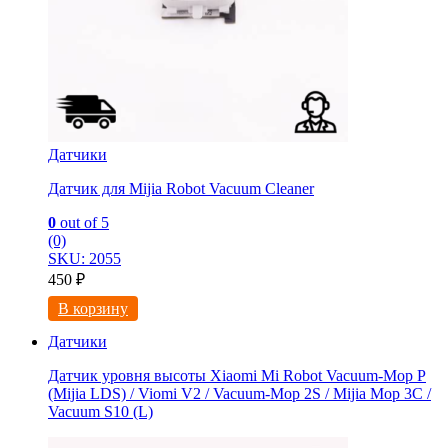
Датчики
Датчик для Mijia Robot Vacuum Cleaner
0
out of 5
(0)
SKU: 2055
450
₽
В корзину
Датчики
Датчик уровня высоты Xiaomi Mi Robot Vacuum-Mop P
(Mijia LDS) / Viomi V2 / Vacuum-Mop 2S / Mijia Mop 3C /
Vacuum S10 (L)