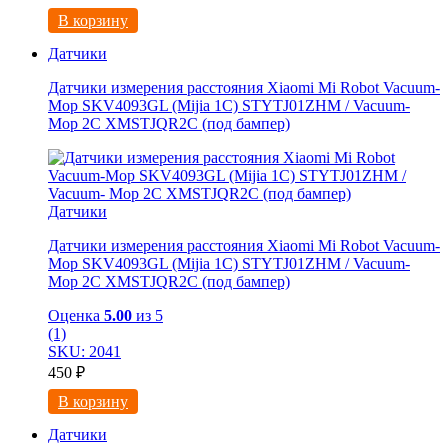
В корзину
Датчики
Датчики измерения расстояния Xiaomi Mi Robot Vacuum-
Mop SKV4093GL (Mijia 1C) STYTJ01ZHM / Vacuum-
Mop 2C XMSTJQR2C (под бампер)
Датчики
Датчики измерения расстояния Xiaomi Mi Robot Vacuum-
Mop SKV4093GL (Mijia 1C) STYTJ01ZHM / Vacuum-
Mop 2C XMSTJQR2C (под бампер)
Оценка
5.00
из 5
(1)
SKU: 2041
450
₽
В корзину
Датчики