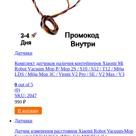
Датчики
Комплект датчиков наличия контейнеров Xiaomi Mi
Robоt Vасuum Mоp Р/ Mop 2S / S10 / S12 / T12 / Mijia
LDS / Mijiа Мор 3C / Viomi V2 Рro / SE / V2 Mах / V3
0
out of 5
(0)
SKU: 2047
990
₽
В корзину
Датчики
Датчик измерения расстояния Xiaomi Robot Vacuum-Mop