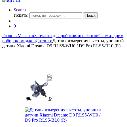
Search
Искать:
Поиск
0
Главная
Магазин
Запчасти для роботов-пылесосов
Сяоми, дрим,
роборок, миджиа
Датчики
Датчик измерения высоты, упорный
датчик Xiaomi Dreame D9 RLS5-WH0 / D9 Pro RLS5-BL0 (R)