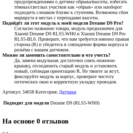
предупреждениями о датчике обрыва/высоты, избегать
тёмных/светлых участков как «обрыв» или наоборот
подходить слишком близко к ступеням. Возможны сбои
маршрута в местах с перепадами высоты.
Подойдёт ли этот модуль к моей модели Dreame D9 Pro?
Согласно названию товара, модуль предназначен для
Xiaomi Dreame D9 RLS5-WH0 и Xiaomi Dreame D9 Pro
RLS5-BL0. Проверьте, что вам требуется именно правая
сторона (R) и убедитесь в совпадении формы корпуса и
разъёма с вашим датчиком.
Можно ли заменить самостоятельно и что учесть?
Да, замена модульная: достаточно снять нижнюю
крышку, отсоединить старый модуль и установить
новый, соблюдая ориентацию R. Не тяните за жгут,
фиксируйте модуль за корпус, проверьте чистоту
оптических окон и корректную укладку проводов.
Артикул:
34658
Категория:
Датчики
Подходит для модели
Dreame D9 (RLS5-WH0)
На основе 0 отзывов