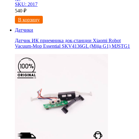
SKU: 2017
540
₽
В корзину
Датчики
Датчик ИК приемника док-станции Xiaomi Robot
Vacuum-Mop Essential SKV4136GL (Mijia G1) MJSTG1