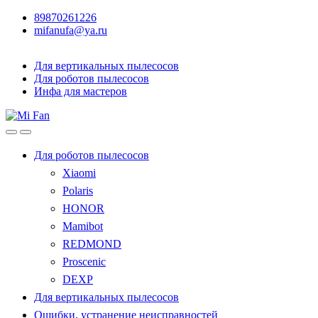
89870261226
mifanufa@ya.ru
Для вертикальных пылесосов
Для роботов пылесосов
Инфа для мастеров
Для роботов пылесосов
Xiaomi
Polaris
HONOR
Mamibot
REDMOND
Proscenic
DEXP
Для вертикальных пылесосов
Ошибки, устранение неисправностей