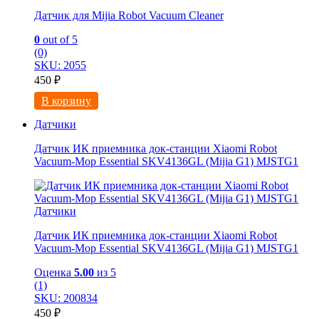
Датчик для Mijia Robot Vacuum Cleaner
0
out of 5
(0)
SKU: 2055
450
₽
В корзину
Датчики
Датчик ИК приемника док-станции Xiaomi Robot
Vacuum-Mop Essential SKV4136GL (Mijia G1) MJSTG1
Датчики
Датчик ИК приемника док-станции Xiaomi Robot
Vacuum-Mop Essential SKV4136GL (Mijia G1) MJSTG1
Оценка
5.00
из 5
(1)
SKU: 200834
450
₽