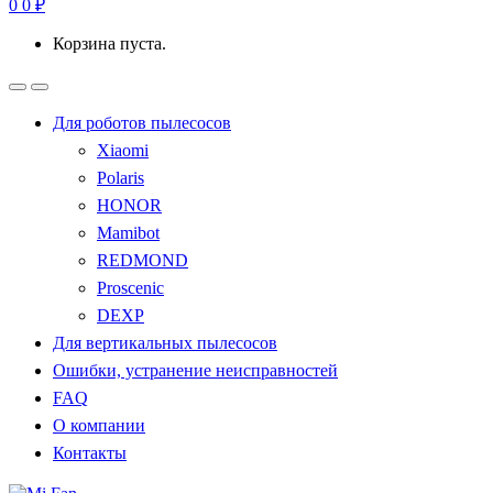
0
0
₽
Корзина пуста.
Для роботов пылесосов
Xiaomi
Polaris
HONOR
Mamibot
REDMOND
Proscenic
DEXP
Для вертикальных пылесосов
Ошибки, устранение неисправностей
FAQ
О компании
Контакты