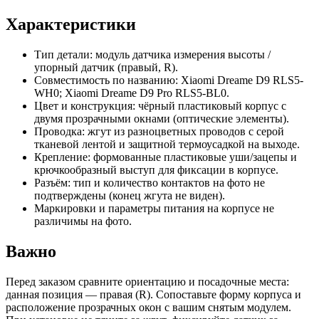
Характеристики
Тип детали: модуль датчика измерения высоты /
упорный датчик (правый, R).
Совместимость по названию: Xiaomi Dreame D9 RLS5-
WH0; Xiaomi Dreame D9 Pro RLS5-BL0.
Цвет и конструкция: чёрный пластиковый корпус с
двумя прозрачными окнами (оптические элементы).
Проводка: жгут из разноцветных проводов с серой
тканевой лентой и защитной термоусадкой на выходе.
Крепление: формованные пластиковые уши/зацепы и
крючкообразный выступ для фиксации в корпусе.
Разъём: тип и количество контактов на фото не
подтверждены (конец жгута не виден).
Маркировки и параметры питания на корпусе не
различимы на фото.
Важно
Перед заказом сравните ориентацию и посадочные места:
данная позиция — правая (R). Сопоставьте форму корпуса и
расположение прозрачных окон с вашим снятым модулем.