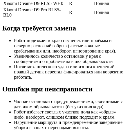
Xiaomi Dreame D9 RLS5-WH0
R
Полная
Xiaomi Dreame D9 Pro RLS5-
R
Полная
BL0
Когда требуется замена
Робот подезжает к краю ступенек или проёмам и
неверно распознаёт обрыв (частые ложные
срабатывания или, наоборот, игнорирование края).
Увеличилось количество остановок у края с
сообщениями о проблеме датчика обрыва/высоты.
После механического удара или износа креплений
правый датчик перестал фиксироваться или корректно
работать.
Ошибки при неисправности
Частые остановки с предупреждениями, связанными с
датчиком обрыва/высоты (без указания кода).
Робот избегает светлых участков пола как «обрыв»
либо, наоборот, слишком близко подходит к краям.
Нарушение маршрута и преждевременное завершение
уборки в зонах с перепадами высоты.