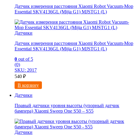
Датчик измерения расстояния Xiaomi Robot Vacuum-Mop
Essential SKV4136GL (Mijia G1) MJSTG1 (L)
Датчики
Датчик измерения расстояния Xiaomi Robot Vacuum-Mop
Essential SKV4136GL (Mijia G1) MJSTG1 (L)
0
out of 5
(0)
SKU: 2017
540
₽
В корзину
Датчики
Правый датчики уровня высоты (упорный датчик
бампера) Xiaomi Sweep One S50 – S55
Датчики