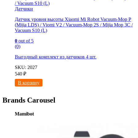
Датчики
Датчик уровня высоты Xiaomi Mi Robot Vacuum-Mop P
(Mijia LDS) / Viomi V2 / Vacuum-Mop 2S / Mijia Mop 3C /
Vacuum S10 (L)
0
out of 5
(0)
Выгодный комплект из
датчиков 4 шт.
SKU: 2027
540
₽
В корзину
Brands Carousel
Mamibot