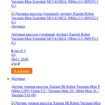
Vacuum-Mop Essential SKV4136GL (Mijia G1) MJSTG1
(L)
Датчики
Датчики высоты (упорный датчик) Xiaomi Robot
Vacuum-Mop Essential SKV4136GL (Mijia G1) MJSTG1
(L)
0
out of 5
(0)
SKU: 2036
450
₽
В корзину
Датчики
Датчик уровня высоты Xiaomi Mi Robot Vacuum-Mop P
(Mijia LDS) Viomi V2 / Vacuum-Mop 2S / Mijia Mop 3C /
Vacuum S10 (R)