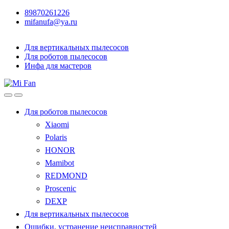
89870261226
mifanufa@ya.ru
Для вертикальных пылесосов
Для роботов пылесосов
Инфа для мастеров
Для роботов пылесосов
Xiaomi
Polaris
HONOR
Mamibot
REDMOND
Proscenic
DEXP
Для вертикальных пылесосов
Ошибки, устранение неисправностей