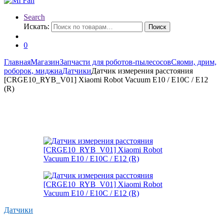
Search
Искать:
Поиск
0
Главная
Магазин
Запчасти для роботов-пылесосов
Сяоми, дрим,
роборок, миджиа
Датчики
Датчик измерения расстояния
[CRGE10_RYB_V01] Xiaomi Robot Vacuum E10 / E10C / E12
(R)
Датчики