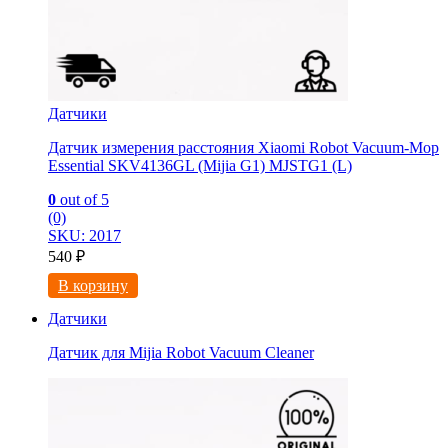
Датчики
Датчик измерения расстояния Xiaomi Robot Vacuum-Mop
Essential SKV4136GL (Mijia G1) MJSTG1 (L)
0
out of 5
(0)
SKU: 2017
540
₽
В корзину
Датчики
Датчик для Mijia Robot Vacuum Cleaner