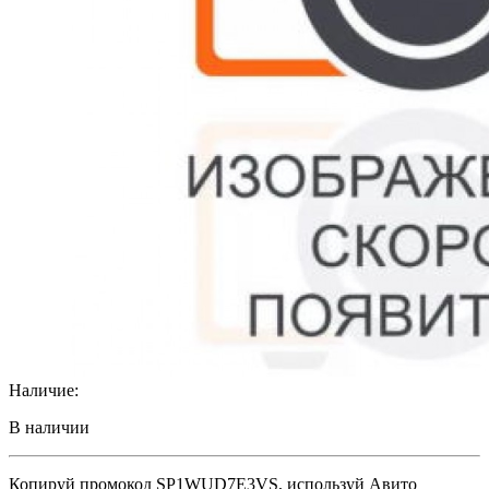
Наличие:
В наличии
Копируй промокод
SP1WUD7E3VS
, используй Авито