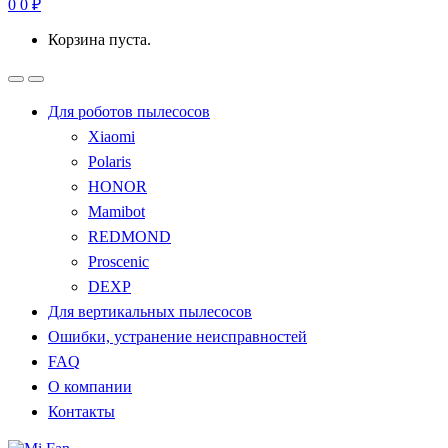
0
0
₽
Корзина пуста.
Для роботов пылесосов
Xiaomi
Polaris
HONOR
Mamibot
REDMOND
Proscenic
DEXP
Для вертикальных пылесосов
Ошибки, устранение неисправностей
FAQ
О компании
Контакты