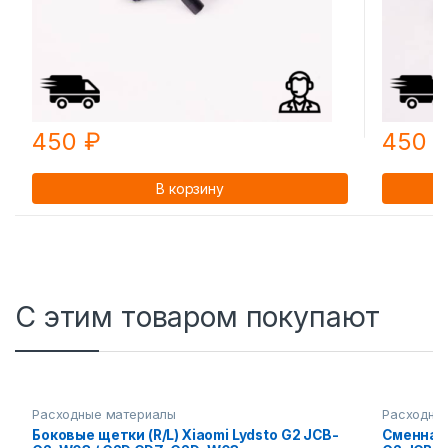
450
₽
450
В корзину
С этим товаром покупают
Расходные материалы
Расходны
Боковые щетки (R/L) Xiaomi Lydsto G2 JCB-
Сменная 