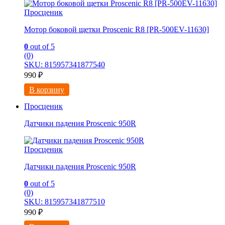
Просценик
Мотор боковой щетки Proscenic R8 [PR-500EV-11630]
0
out of 5
(0)
SKU: 815957341877540
990
₽
В корзину
Просценик
Датчики падения Proscenic 950R
Просценик
Датчики падения Proscenic 950R
0
out of 5
(0)
SKU: 815957341877510
990
₽