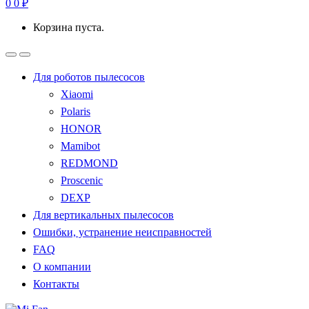
0
0
₽
Корзина пуста.
Для роботов пылесосов
Xiaomi
Polaris
HONOR
Mamibot
REDMOND
Proscenic
DEXP
Для вертикальных пылесосов
Ошибки, устранение неисправностей
FAQ
О компании
Контакты