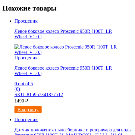
Похожие товары
Просценик
Левое боковое колесо Proscenic 950R [100T_LR
Wheel_V1.0.]
Просценик
Левое боковое колесо Proscenic 950R [100T_LR
Wheel_V1.0.]
0
out of 5
(0)
SKU: 815957341877512
1490
₽
В корзину
Просценик
Датчик положения пылесборника и резервуара для воды