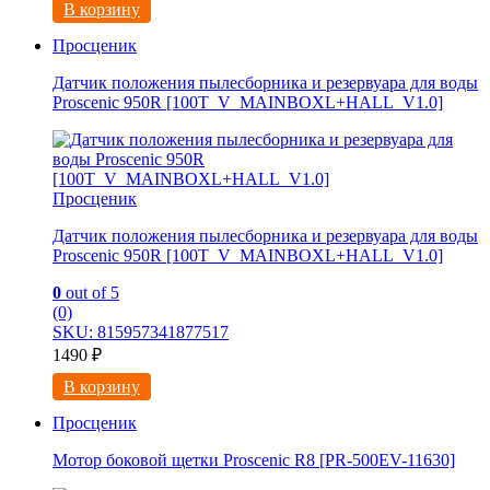
В корзину
Просценик
Датчик положения пылесборника и резервуара для воды
Proscenic 950R [100T_V_MAINBOXL+HALL_V1.0]
Просценик
Датчик положения пылесборника и резервуара для воды
Proscenic 950R [100T_V_MAINBOXL+HALL_V1.0]
0
out of 5
(0)
SKU: 815957341877517
1490
₽
В корзину
Просценик
Мотор боковой щетки Proscenic R8 [PR-500EV-11630]