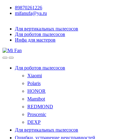
89870261226
mifanufa@ya.ru
Для вертикальных пылесосов
Для роботов пылесосов
Инфа для мастеров
Для роботов пылесосов
Xiaomi
Polaris
HONOR
Mamibot
REDMOND
Proscenic
DEXP
Для вертикальных пылесосов
Ошибки, устранение неисправностей