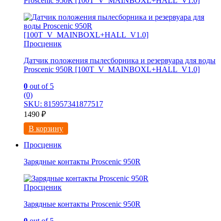
Proscenic 950R [100T_V_MAINBOXL+HALL_V1.0]
Просценик
Датчик положения пылесборника и резервуара для воды
Proscenic 950R [100T_V_MAINBOXL+HALL_V1.0]
0
out of 5
(0)
SKU: 815957341877517
1490
₽
В корзину
Просценик
Зарядные контакты Proscenic 950R
Просценик
Зарядные контакты Proscenic 950R
0
out of 5