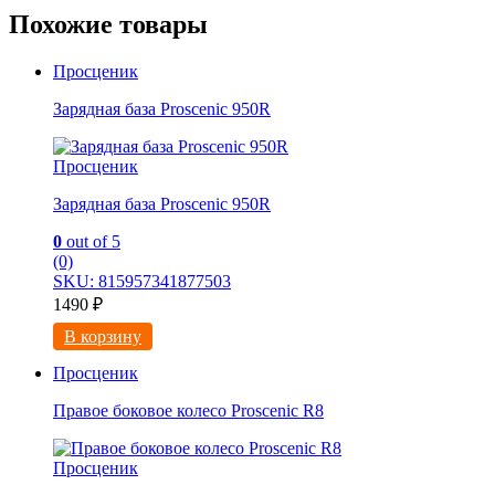
Похожие товары
Просценик
Зарядная база Proscenic 950R
Просценик
Зарядная база Proscenic 950R
0
out of 5
(0)
SKU: 815957341877503
1490
₽
В корзину
Просценик
Правое боковое колесо Proscenic R8
Просценик