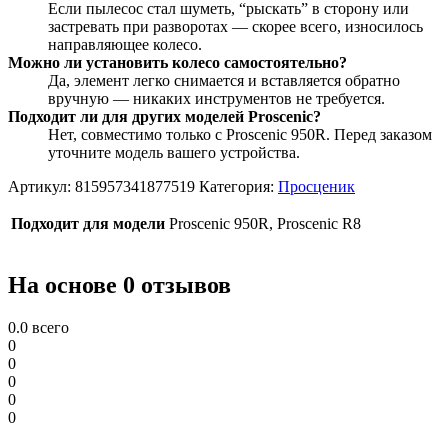
Если пылесос стал шуметь, “рыскать” в сторону или
застревать при разворотах — скорее всего, износилось
направляющее колесо.
Можно ли установить колесо самостоятельно?
Да, элемент легко снимается и вставляется обратно
вручную — никаких инструментов не требуется.
Подходит ли для других моделей Proscenic?
Нет, совместимо только с Proscenic 950R. Перед заказом
уточните модель вашего устройства.
Артикул:
815957341877519
Категория:
Просценик
Подходит для модели
Proscenic 950R, Proscenic R8
На основе 0 отзывов
0.0
всего
0
0
0
0
0