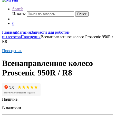
Search
Искать:
Поиск
0
Главная
Магазин
Запчасти для роботов-
пылесосов
Просценик
Всенаправленное колесо Proscenic 950R /
R8
Просценик
Всенаправленное колесо
Proscenic 950R / R8
Наличие:
В наличии