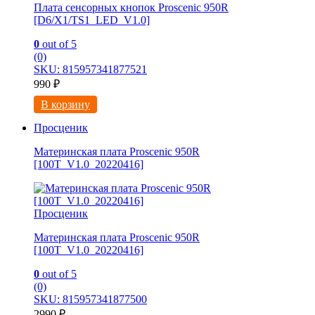
Плата сенсорных кнопок Proscenic 950R
[D6/X1/TS1_LED_V1.0]
0
out of 5
(0)
SKU: 815957341877521
990
₽
В корзину
Просценик
Материнская плата Proscenic 950R
[100T_V1.0_20220416]
Просценик
Материнская плата Proscenic 950R
[100T_V1.0_20220416]
0
out of 5
(0)
SKU: 815957341877500
2990
₽