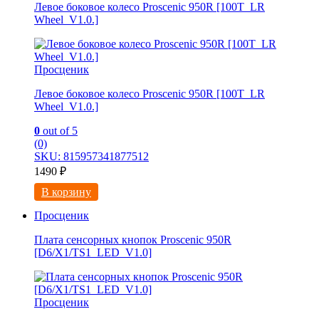
Левое боковое колесо Proscenic 950R [100T_LR
Wheel_V1.0.]
Просценик
Левое боковое колесо Proscenic 950R [100T_LR
Wheel_V1.0.]
0
out of 5
(0)
SKU: 815957341877512
1490
₽
В корзину
Просценик
Плата сенсорных кнопок Proscenic 950R
[D6/X1/TS1_LED_V1.0]
Просценик