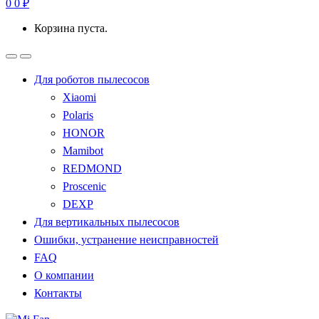
0
0
₽
Корзина пуста.
Для роботов пылесосов
Xiaomi
Polaris
HONOR
Mamibot
REDMOND
Proscenic
DEXP
Для вертикальных пылесосов
Ошибки, устранение неисправностей
FAQ
О компании
Контакты