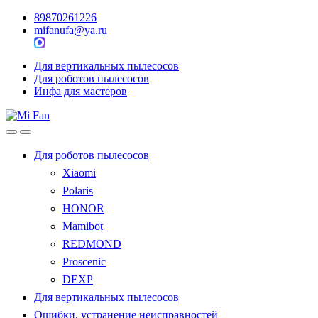
89870261226
mifanufa@ya.ru
Для вертикальных пылесосов
Для роботов пылесосов
Инфа для мастеров
Для роботов пылесосов
Xiaomi
Polaris
HONOR
Mamibot
REDMOND
Proscenic
DEXP
Для вертикальных пылесосов
Ошибки, устранение неисправностей