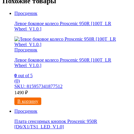
Похожие товары
Просценик
Левое боковое колесо Proscenic 950R [100T_LR
Wheel_V1.0.]
Просценик
Левое боковое колесо Proscenic 950R [100T_LR
Wheel_V1.0.]
0
out of 5
(0)
SKU: 815957341877512
1490
₽
В корзину
Просценик
Плата сенсорных кнопок Proscenic 950R
[D6/X1/TS1_LED_V1.0]