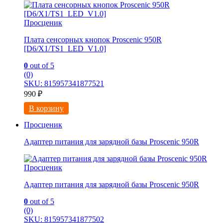
Просценик
Плата сенсорных кнопок Proscenic 950R
[D6/X1/TS1_LED_V1.0]
0
out of 5
(0)
SKU: 815957341877521
990
₽
В корзину
Просценик
Адаптер питания для зарядной базы Proscenic 950R
Просценик
Адаптер питания для зарядной базы Proscenic 950R
0
out of 5
(0)
SKU: 815957341877502