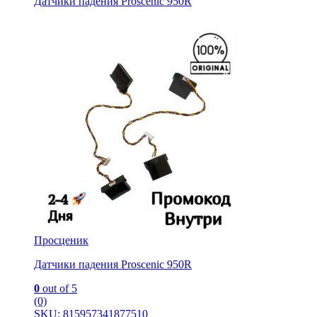
Датчики падения Proscenic 950R
Просценик
Датчики падения Proscenic 950R
0
out of 5
(0)
SKU: 815957341877510