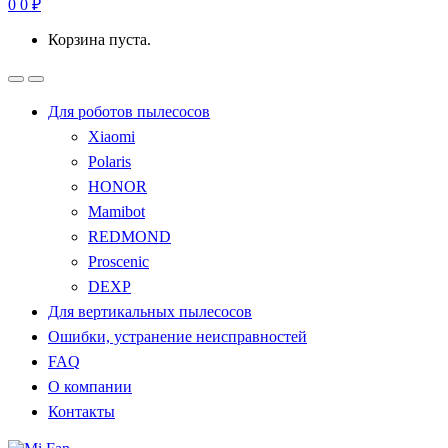
0
0
₽
Корзина пуста.
Для роботов пылесосов
Xiaomi
Polaris
HONOR
Mamibot
REDMOND
Proscenic
DEXP
Для вертикальных пылесосов
Ошибки, устранение неисправностей
FAQ
О компании
Контакты