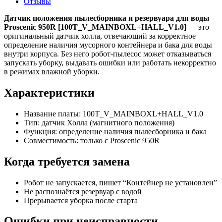
Отзывы
Датчик положения пылесборника и резервуара для воды
Proscenic 950R [100T_V_MAINBOXL+HALL_V1.0]
— это
оригинальный датчик холла, отвечающий за корректное
определение наличия мусорного контейнера и бака для воды
внутри корпуса. Без него робот-пылесос может отказываться
запускать уборку, выдавать ошибки или работать некорректно
в режимах влажной уборки.
Характеристики
Название платы: 100T_V_MAINBOXL+HALL_V1.0
Тип: датчик Холла (магнитного положения)
Функция: определение наличия пылесборника и бака
Совместимость: только с Proscenic 950R
Когда требуется замена
Робот не запускается, пишет “Контейнер не установлен”
Не распознаётся резервуар с водой
Прерывается уборка после старта
Ошибки при неисправности