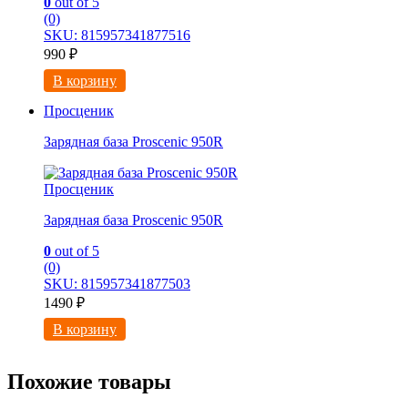
0
out of 5
(0)
SKU: 815957341877516
990
₽
В корзину
Просценик
Зарядная база Proscenic 950R
Просценик
Зарядная база Proscenic 950R
0
out of 5
(0)
SKU: 815957341877503
1490
₽
В корзину
Похожие товары