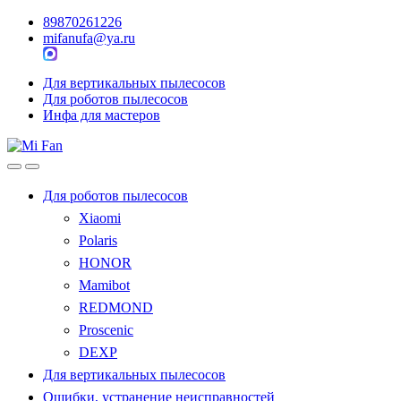
89870261226
mifanufa@ya.ru
Для вертикальных пылесосов
Для роботов пылесосов
Инфа для мастеров
Для роботов пылесосов
Xiaomi
Polaris
HONOR
Mamibot
REDMOND
Proscenic
DEXP
Для вертикальных пылесосов
Ошибки, устранение неисправностей