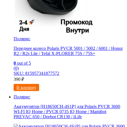
Полярис
Переднее колесо Polaris PVCR 5001 / 5002 / 6001 / Honor
R2 / R2s Litе / Tefal X-PLORER 75S / 75S+
0
out of 5
(0)
SKU: 815957341877572
390
₽
В корзину
Полярис
Аккумулятор [H18650CH-4S1P] для Polaris PVCR 3600
WI-FI IQ Home / PVCR 0735 IQ Home / Mamibot
PREVAC 650 / Dееbоt СR130 / iLifе