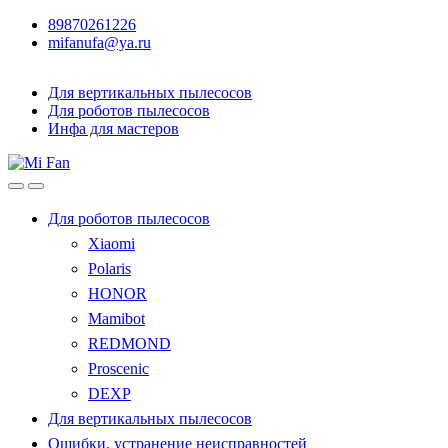
89870261226
mifanufa@ya.ru
Для вертикальных пылесосов
Для роботов пылесосов
Инфа для мастеров
Для роботов пылесосов
Xiaomi
Polaris
HONOR
Mamibot
REDMOND
Proscenic
DEXP
Для вертикальных пылесосов
Ошибки, устранение неисправностей