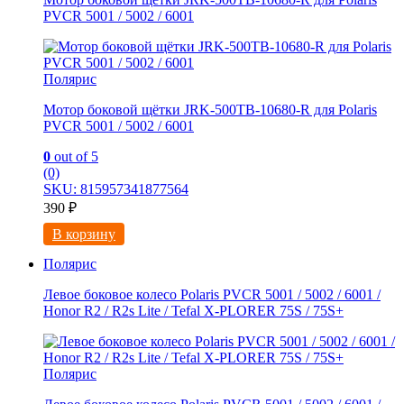
PVCR 5001 / 5002 / 6001
Полярис
Мотор боковой щётки JRK-500TB-10680-R для Polaris
PVCR 5001 / 5002 / 6001
0
out of 5
(0)
SKU: 815957341877564
390
₽
В корзину
Полярис
Левое боковое колесо Polaris PVCR 5001 / 5002 / 6001 /
Honor R2 / R2s Litе / Tefal X-PLORER 75S / 75S+
Полярис