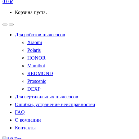
0
0
₽
Корзина пуста.
Для роботов пылесосов
Xiaomi
Polaris
HONOR
Mamibot
REDMOND
Proscenic
DEXP
Для вертикальных пылесосов
Ошибки, устранение неисправностей
FAQ
О компании
Контакты