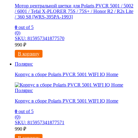
Мотор центральной щетки для Polaris PVCR 5001 / 5002
/ 6001 / Tefal X-PLORER 75S / 75S+ / Honor R2 / R2s Litе
/ 360 S8 [WRS-395PA-1993]
0
out of 5
(0)
SKU: 815957341877570
990
₽
В корзину
Полярис
Корпус в сборе Polaris PVCR 5001 WIFI IQ Home
Полярис
Корпус в сборе Polaris PVCR 5001 WIFI IQ Home
0
out of 5
(0)
SKU: 815957341877571
990
₽
В корзину