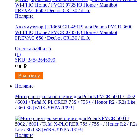
Полярис
Аккумулятор [H18650CH-4S1P] для Polaris PVCR 3600
WI-FI IQ Home / PVCR 0735 IQ Home / Mamibot
PREVAC 650 / Dееbоt СR130 / iLifе
Оценка
5.00
из 5
(1)
SKU: 34543646999
990
₽
В корзину
Полярис
Мотор центральной щетки для Polaris PVCR 5001 / 5002
/ 6001 / Tefal X-PLORER 75S / 75S+ / Honor R2 / R2s Litе
/ 360 S8 [WRS-395PA-1993]
Полярис