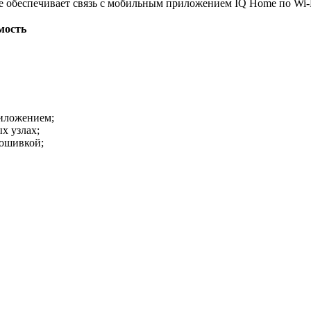
е обеспечивает связь с мобильным приложением IQ Home по Wi-F
мость
риложением;
х узлах;
рошивкой;