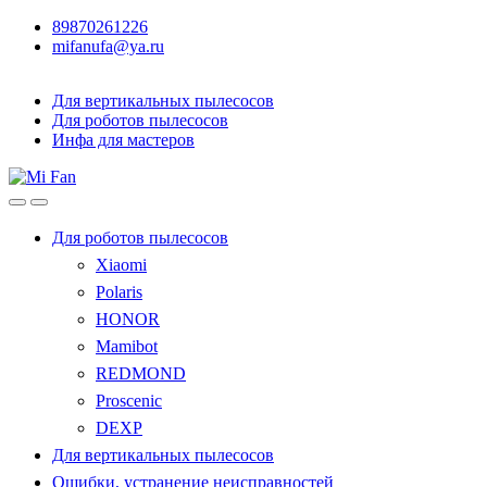
89870261226
mifanufa@ya.ru
Для вертикальных пылесосов
Для роботов пылесосов
Инфа для мастеров
Для роботов пылесосов
Xiaomi
Polaris
HONOR
Mamibot
REDMOND
Proscenic
DEXP
Для вертикальных пылесосов
Ошибки, устранение неисправностей