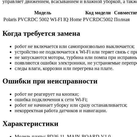
управляет движением, всасыванием и влажной уборкой, а такж
Модель
Код модели
Совмести
Polaris PVCRDC 5002 WI-FI IQ Home
PVCRDC5002
Полная
Когда требуется замена
робот не включается или самопроизвольно выключается;
устройство не подключается к Wi-Fi или теряет связь с п
не запускаются моторы, турбина или помпа при исправны
появляются ошибки электроники, не устраняемые переп
следы влаги, коррозии или перегрева на плате.
Ошибки при неисправности
робот не реагирует на кнопки;
ошибка подключения к сети Wi-Fi;
робот не начинает уборку или сразу останавливается;
некорректная работа датчиков и навигации.
Характеристики
Модель платы: PD36-11_MAIN-BOARD-V1.0