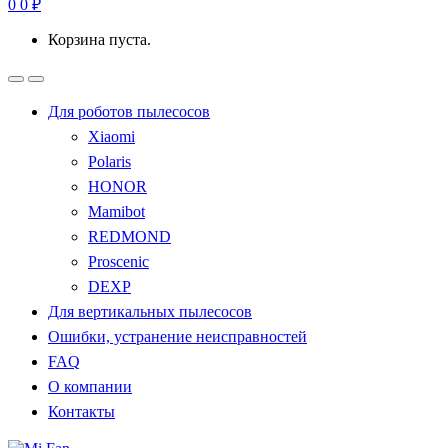
0
0
₽
Корзина пуста.
Для роботов пылесосов
Xiaomi
Polaris
HONOR
Mamibot
REDMOND
Proscenic
DEXP
Для вертикальных пылесосов
Ошибки, устранение неисправностей
FAQ
О компании
Контакты