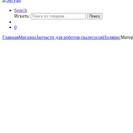
Search
Искать:
Поиск
0
Главная
Магазин
Запчасти для роботов-пылесосов
Полярис
Матер