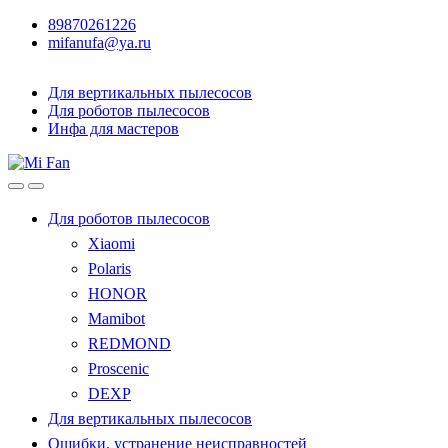
89870261226
mifanufa@ya.ru
Для вертикальных пылесосов
Для роботов пылесосов
Инфа для мастеров
Для роботов пылесосов
Xiaomi
Polaris
HONOR
Mamibot
REDMOND
Proscenic
DEXP
Для вертикальных пылесосов
Ошибки, устранение неисправностей