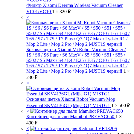
Фильтр Xiaomi Deerma Wireless Vacuum Cleaner
VC01/VC10
1 ×
320
₽
×
Боковая щетка Xiaomi Mi Robot Vacuum Cleaner /
1S / S6 / S6 Pure / S6 MaxV / S5 / S50 / S51 / S55 /
S502 / S5 Max / S4 / E4 / E25 / E35 / C10 / T6 / T60 /
T65 / S7 / T7S / T7 Plus / Q7 / Q7 Max / Lydsto R1 /
Mop 2 Lite / Mop 2 Pro / Mop 2 MJST1S черный
1 ×
230
₽
×
Основная щетка Xiaomi Robot Vacuum-Mop
Essential SKV4136GL (Mijia G1) MJSTG1
1 ×
500
₽
×
Контейнер для пыли Mamibot PREVAC650
1 ×
490
₽
×