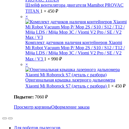
Шлейф вентилятора двигателя Mamibot PROVAC
TITAN
1 ×
450
₽
×
Комплект датчиков наличия контейнеров Xiaomi
Mi Robоt Vасuum Mоp Р/ Mop 2S / S10 / S12 / T12 /
Mijia LDS / Mijiа Мор 3C / Viomi V2 Рro / SE / V2
Mах / V3
1 ×
990
₽
×
Оригинальная крышка лазерного дальномера
Xiaomi Mi Roborock S7 (деталь с разбора)
1 ×
450
₽
Подытог:
7060
₽
Просмотр корзины
Оформление заказа
Для роботов пылесосов