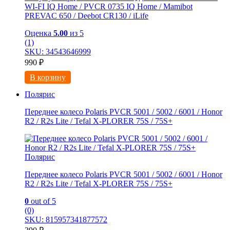
WI-FI IQ Home / PVCR 0735 IQ Home / Mamibot
PREVAC 650 / Dееbоt СR130 / iLifе
Оценка
5.00
из 5
(1)
SKU: 34543646999
990
₽
В корзину
Полярис
Переднее колесо Polaris PVCR 5001 / 5002 / 6001 / Honor
R2 / R2s Litе / Tefal X-PLORER 75S / 75S+
Полярис
Переднее колесо Polaris PVCR 5001 / 5002 / 6001 / Honor
R2 / R2s Litе / Tefal X-PLORER 75S / 75S+
0
out of 5
(0)
SKU: 815957341877572