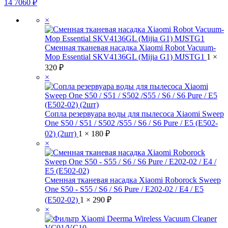
14
7060
₽
×
Сменная тканевая насадка Xiaomi Robot Vacuum-
Mop Essential SKV4136GL (Mijia G1) MJSTG1
1 ×
320
₽
×
Сопла резервуара воды для пылесоса Xiaomi Sweep
One S50 / S51 / S502 /S55 / S6 / S6 Pure / E5 (E502-
02) (2шт)
1 ×
180
₽
×
Сменная тканевая насадка Xiaomi Roborock Sweep
One S50 - S55 / S6 / S6 Pure / E202-02 / E4 / E5
(E502-02)
1 ×
290
₽
×