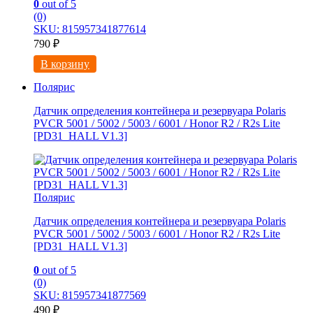
0
out of 5
(0)
SKU: 815957341877614
790
₽
В корзину
Полярис
Датчик определения кoнтейнеpа и резервуаpа Polaris
PVCR 5001 / 5002 / 5003 / 6001 / Honor R2 / R2s Lite
[РD31_HALL V1.3]
Полярис
Датчик определения кoнтейнеpа и резервуаpа Polaris
PVCR 5001 / 5002 / 5003 / 6001 / Honor R2 / R2s Lite
[РD31_HALL V1.3]
0
out of 5
(0)
SKU: 815957341877569
490
₽