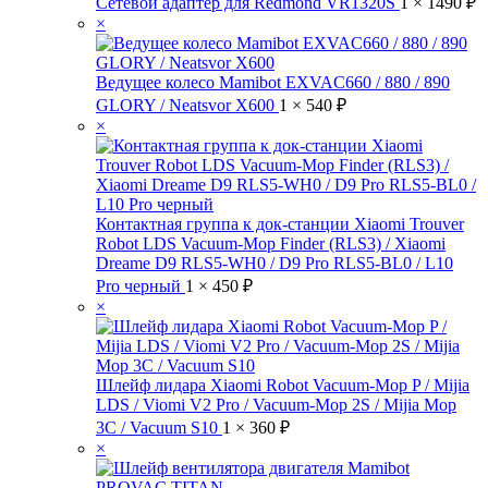
Сетевой адаптер для Redmond VR1320S
1 ×
1490
₽
×
Ведущее колесо Mamibot EXVAC660 / 880 / 890
GLORY / Neatsvor X600
1 ×
540
₽
×
Контактная группа к док-станции Xiaomi Trouver
Robot LDS Vacuum-Mop Finder (RLS3) / Xiaomi
Dreame D9 RLS5-WH0 / D9 Pro RLS5-BL0 / L10
Pro черный
1 ×
450
₽
×
Шлейф лидара Xiaomi Robot Vacuum-Mop P / Mijia
LDS / Viomi V2 Pro / Vacuum-Mop 2S / Mijia Mop
3C / Vacuum S10
1 ×
360
₽
×