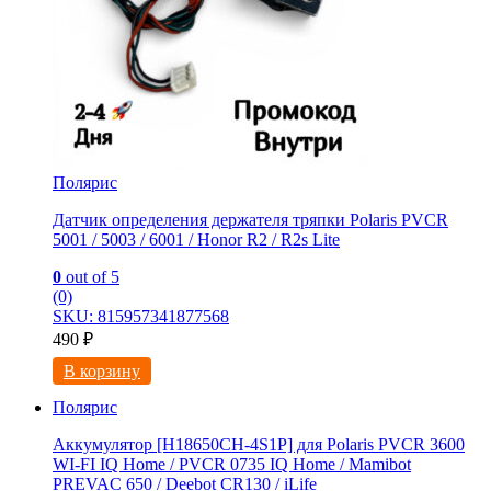
Полярис
Датчик определения держателя тряпки Polaris PVCR
5001 / 5003 / 6001 / Honor R2 / R2s Lite
0
out of 5
(0)
SKU: 815957341877568
490
₽
В корзину
Полярис
Аккумулятор [H18650CH-4S1P] для Polaris PVCR 3600
WI-FI IQ Home / PVCR 0735 IQ Home / Mamibot
PREVAC 650 / Dееbоt СR130 / iLifе