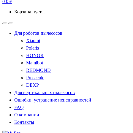
0
0
₽
Корзина пуста.
Для роботов пылесосов
Xiaomi
Polaris
HONOR
Mamibot
REDMOND
Proscenic
DEXP
Для вертикальных пылесосов
Ошибки, устранение неисправностей
FAQ
О компании
Контакты