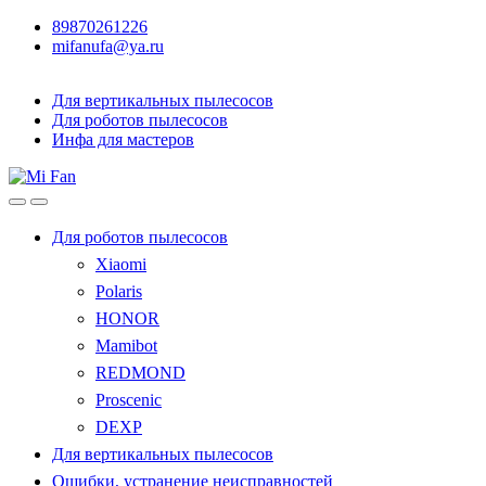
89870261226
mifanufa@ya.ru
Для вертикальных пылесосов
Для роботов пылесосов
Инфа для мастеров
Для роботов пылесосов
Xiaomi
Polaris
HONOR
Mamibot
REDMOND
Proscenic
DEXP
Для вертикальных пылесосов
Ошибки, устранение неисправностей