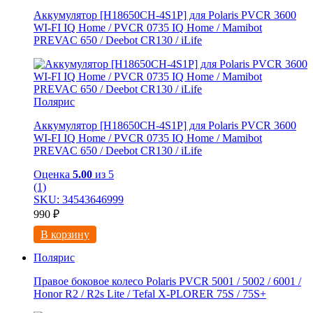
Аккумулятор [H18650CH-4S1P] для Polaris PVCR 3600
WI-FI IQ Home / PVCR 0735 IQ Home / Mamibot
PREVAC 650 / Dееbоt СR130 / iLifе
Полярис
Аккумулятор [H18650CH-4S1P] для Polaris PVCR 3600
WI-FI IQ Home / PVCR 0735 IQ Home / Mamibot
PREVAC 650 / Dееbоt СR130 / iLifе
Оценка
5.00
из 5
(1)
SKU: 34543646999
990
₽
В корзину
Полярис
Правое боковое колесо Polaris PVCR 5001 / 5002 / 6001 /
Honor R2 / R2s Litе / Tefal X-PLORER 75S / 75S+