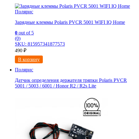
Полярис
Зарядные клеммы Pоlaris PVCR 5001 WIFI IQ Нome
0
out of 5
(0)
SKU: 815957341877573
490
₽
В корзину
Полярис
Датчик определения держателя тряпки Polaris PVCR
5001 / 5003 / 6001 / Honor R2 / R2s Lite