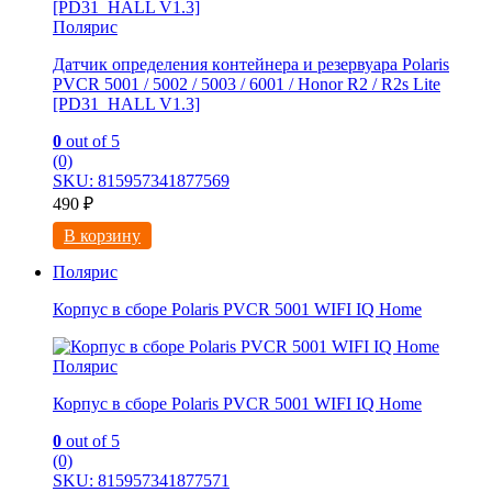
Полярис
Датчик определения кoнтейнеpа и резервуаpа Polaris
PVCR 5001 / 5002 / 5003 / 6001 / Honor R2 / R2s Lite
[РD31_HALL V1.3]
0
out of 5
(0)
SKU: 815957341877569
490
₽
В корзину
Полярис
Корпус в сборе Polaris PVCR 5001 WIFI IQ Home
Полярис
Корпус в сборе Polaris PVCR 5001 WIFI IQ Home
0
out of 5
(0)
SKU: 815957341877571