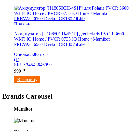
Полярис
Аккумулятор [H18650CH-4S1P] для Polaris PVCR 3600
WI-FI IQ Home / PVCR 0735 IQ Home / Mamibot
PREVAC 650 / Dееbоt СR130 / iLifе
Оценка
5.00
из 5
(1)
SKU: 34543646999
990
₽
В корзину
Brands Carousel
Mamibot