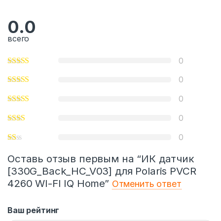
0.0
всего
0
0
0
0
0
Оставь отзыв первым на “ИК датчик
[330G_Back_HC_V03] для Polaris PVCR
4260 WI-FI IQ Home”
Отменить ответ
Ваш рейтинг