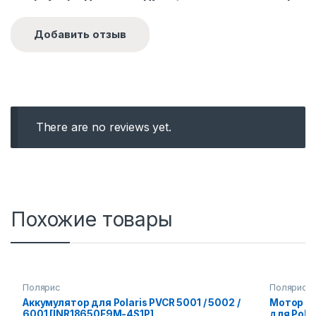
There are no reviews yet.
Похожие товары
Полярис
Полярис
Аккумулятор для Polaris PVCR 5001 / 5002 /
Мотор б
6001 [INR18650F9M-4S1P]
для Polar