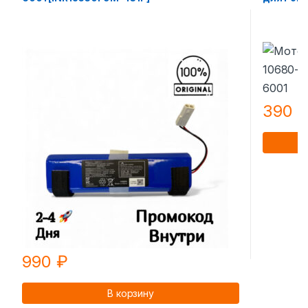
390
990
₽
В корзину