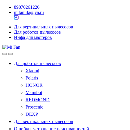
89870261226
mifanufa@ya.ru
Для вертикальных пылесосов
Для роботов пылесосов
Инфа для мастеров
Для роботов пылесосов
Xiaomi
Polaris
HONOR
Mamibot
REDMOND
Proscenic
DEXP
Для вертикальных пылесосов
Ошибки, устранение неисправностей