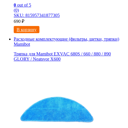
0
out of 5
(0)
SKU: 815957341877305
690
₽
В корзину
Расходные комплектующие (фильтры, щетки, тряпки)
Mamibot
Тряпка для Mamibot EXVAC 680S / 660 / 880 / 890
GLORY / Neatsvor X600