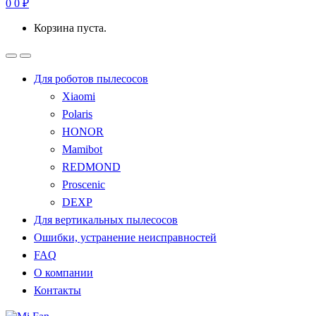
0
0
₽
Корзина пуста.
Для роботов пылесосов
Xiaomi
Polaris
HONOR
Mamibot
REDMOND
Proscenic
DEXP
Для вертикальных пылесосов
Ошибки, устранение неисправностей
FAQ
О компании
Контакты