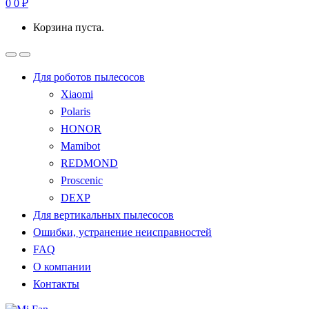
0
0
₽
Корзина пуста.
Для роботов пылесосов
Xiaomi
Polaris
HONOR
Mamibot
REDMOND
Proscenic
DEXP
Для вертикальных пылесосов
Ошибки, устранение неисправностей
FAQ
О компании
Контакты