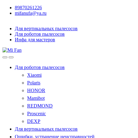
89870261226
mifanufa@ya.ru
Для вертикальных пылесосов
Для роботов пылесосов
Инфа для мастеров
Для роботов пылесосов
Xiaomi
Polaris
HONOR
Mamibot
REDMOND
Proscenic
DEXP
Для вертикальных пылесосов
Ошибки, устранение неисправностей