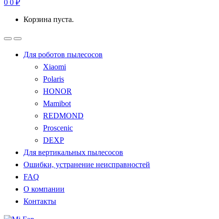
0
0
₽
Корзина пуста.
Для роботов пылесосов
Xiaomi
Polaris
HONOR
Mamibot
REDMOND
Proscenic
DEXP
Для вертикальных пылесосов
Ошибки, устранение неисправностей
FAQ
О компании
Контакты