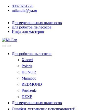
89870261226
mifanufa@ya.ru
Для вертикальных пылесосов
Для роботов пылесосов
Инфа для мастеров
Для роботов пылесосов
Xiaomi
Polaris
HONOR
Mamibot
REDMOND
Proscenic
DEXP
Для вертикальных пылесосов
Ошибки, устранение неисправностей