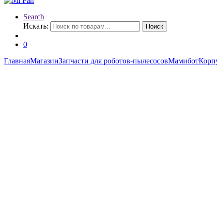
Search
Искать:
Поиск
0
Главная
Магазин
Запчасти для роботов-пылесосов
Мамибот
Корп