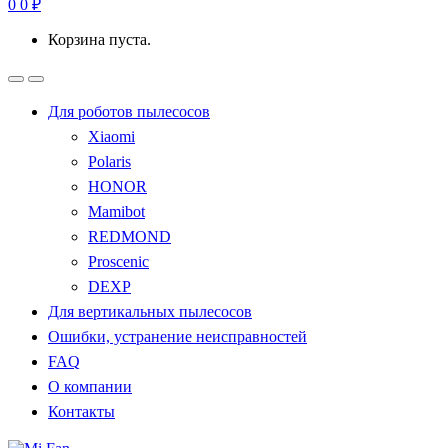
0
0
₽
Корзина пуста.
Для роботов пылесосов
Xiaomi
Polaris
HONOR
Mamibot
REDMOND
Proscenic
DEXP
Для вертикальных пылесосов
Ошибки, устранение неисправностей
FAQ
О компании
Контакты