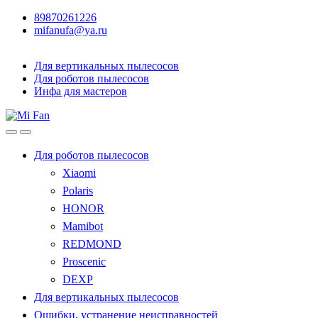
89870261226
mifanufa@ya.ru
Для вертикальных пылесосов
Для роботов пылесосов
Инфа для мастеров
Для роботов пылесосов
Xiaomi
Polaris
HONOR
Mamibot
REDMOND
Proscenic
DEXP
Для вертикальных пылесосов
Ошибки, устранение неисправностей