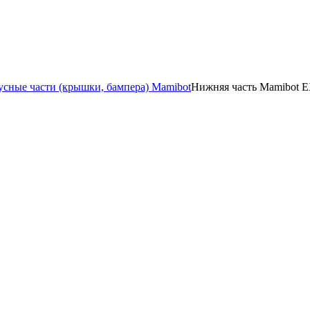
усные части (крышки, бампера) Mamibot
Нижняя часть Mamibot