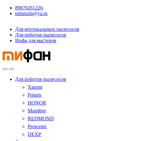
89870261226
mifanufa@ya.ru
Для вертикальных пылесосов
Для роботов пылесосов
Инфа для мастеров
Для роботов пылесосов
Xiaomi
Polaris
HONOR
Mamibot
REDMOND
Proscenic
DEXP