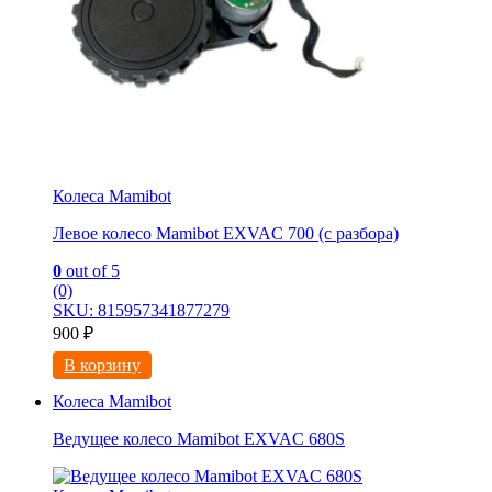
Колеса Mamibot
Левое колесо Mamibot EXVAC 700 (с разбора)
0
out of 5
(0)
SKU: 815957341877279
900
₽
В корзину
Колеса Mamibot
Ведущее колесо Mamibot EXVAC 680S