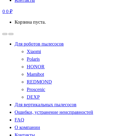
Контакты
0
0
₽
Корзина пуста.
Для роботов пылесосов
Xiaomi
Polaris
HONOR
Mamibot
REDMOND
Proscenic
DEXP
Для вертикальных пылесосов
Ошибки, устранение неисправностей
FAQ
О компании
Контакты