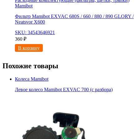
Расходные комплектующие (фильтры, щетки, тряпки)
Mamibot
Фильтр Mamibot EXVAC 680S / 660 / 880 / 890 GLORY /
Neatsvor X600
SKU: 34543646921
360
₽
В корзину
Похожие товары
Колеса Mamibot
Левое колесо Mamibot EXVAC 700 (с разбора)