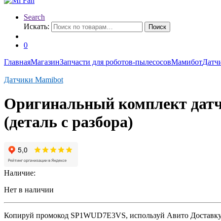
Search
Искать:
Поиск
0
Главная
Магазин
Запчасти для роботов-пылесосов
Мамибот
Датч
Датчики Mamibot
Оригинальный комплект датч
(деталь с разбора)
Наличие:
Нет в наличии
Копируй промокод
SP1WUD7E3VS
, используй Авито Доставк