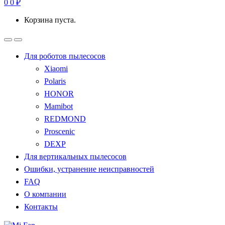
0
0
₽
Корзина пуста.
Для роботов пылесосов
Xiaomi
Polaris
HONOR
Mamibot
REDMOND
Proscenic
DEXP
Для вертикальных пылесосов
Ошибки, устранение неисправностей
FAQ
О компании
Контакты