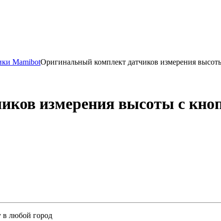
ики Mamibot
Оригинальный комплект датчиков измерения высоты 
иков измерения высоты с кноп
у в любой город