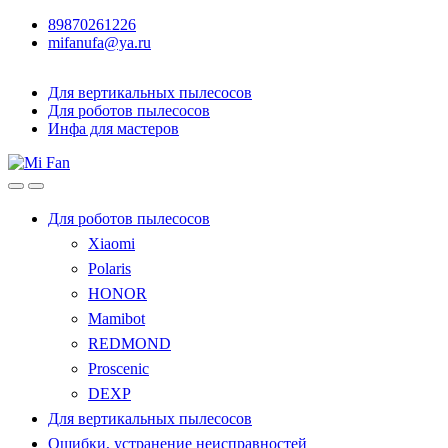
89870261226
mifanufa@ya.ru
Для вертикальных пылесосов
Для роботов пылесосов
Инфа для мастеров
Для роботов пылесосов
Xiaomi
Polaris
HONOR
Mamibot
REDMOND
Proscenic
DEXP
Для вертикальных пылесосов
Ошибки, устранение неисправностей