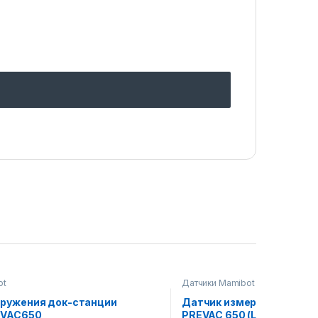
ot
Датчики Mamibot
аружения док-станции
Датчик измерения расст
EVAC650
PREVAC 650 (L)