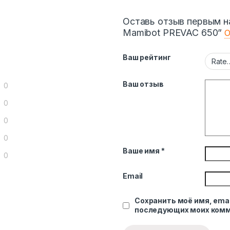
Оставь отзыв первым н
Mamibot PREVAC 650”
О
Ваш рейтинг
Ваш отзыв
0
0
0
0
Ваше имя
*
0
Email
Сохранить моё имя, emai
последующих моих комм