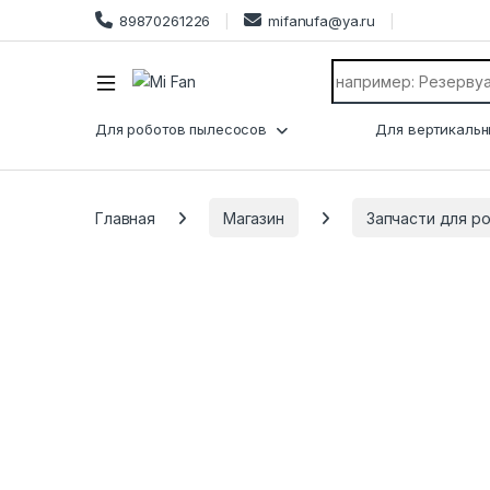
89870261226
mifanufa@ya.ru
Search for:
Для роботов пылесосов
Для вертикальн
Главная
Магазин
Запчасти для р