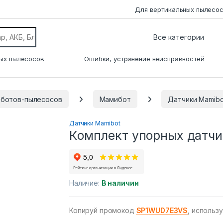
Для вертикальных пылесо
ых пылесосов
Ошибки, устранение неисправностей
оботов-пылесосов
Мамибот
Датчики Mamibo
Датчики Mamibot
Комплект упорных датчи
Наличие:
В наличии
Копируй промокод
SP1WUD7E3VS
, использ