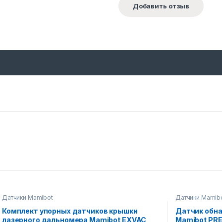
Датчики Mamibot
Датчики Mamib
Комплект упорных датчиков крышки
Датчик обн
лазерного дальномера Mamibot EXVAC
Mamibot PR