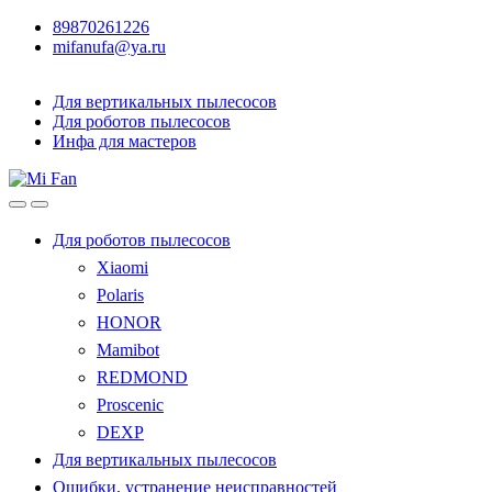
89870261226
mifanufa@ya.ru
Для вертикальных пылесосов
Для роботов пылесосов
Инфа для мастеров
Для роботов пылесосов
Xiaomi
Polaris
HONOR
Mamibot
REDMOND
Proscenic
DEXP
Для вертикальных пылесосов
Ошибки, устранение неисправностей