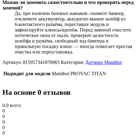
Можно ли заменить самостоятельно и что проверить перед
заменой?
Да, при наличии базовых навыков: снимите бампер,
отключите аккумулятор, аккуратно выньте шлейф из
6‑контактного разъёма, переставьте модуль и
зафиксируйте клипсы/крепёж. Перед заменой очистите
оптические окна от пыли, проверьте целостность
шлейфа и разъёма, свободный ход бампера и
правильную посадку клипс — иногда помогает простая
очистка или переустановка.
Артикул:
815957341876965
Категория:
Датчики Mamibot
Подходит для модели
Mamibot PROVAC TITAN
На основе 0 отзывов
0.0
всего
0
0
0
0
0