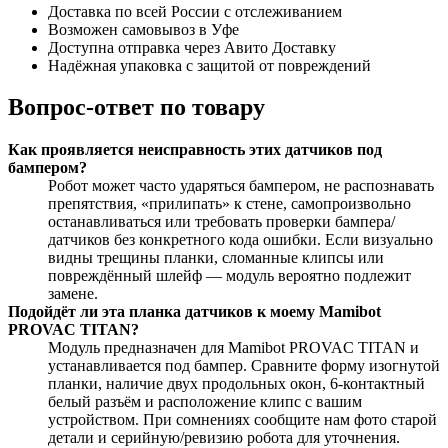
Доставка по всей России с отслеживанием
Возможен самовывоз в Уфе
Доступна отправка через Авито Доставку
Надёжная упаковка с защитой от повреждений
Вопрос-ответ по товару
Как проявляется неисправность этих датчиков под
бампером?
Робот может часто ударяться бампером, не распознавать
препятствия, «прилипать» к стене, самопроизвольно
останавливаться или требовать проверки бампера/
датчиков без конкретного кода ошибки. Если визуально
видны трещины планки, сломанные клипсы или
повреждённый шлейф — модуль вероятно подлежит
замене.
Подойдёт ли эта планка датчиков к моему Mamibot
PROVAC TITAN?
Модуль предназначен для Mamibot PROVAC TITAN и
устанавливается под бампер. Сравните форму изогнутой
планки, наличие двух продольных окон, 6‑контактный
белый разъём и расположение клипс с вашим
устройством. При сомнениях сообщите нам фото старой
детали и серийную/ревизию робота для уточнения.