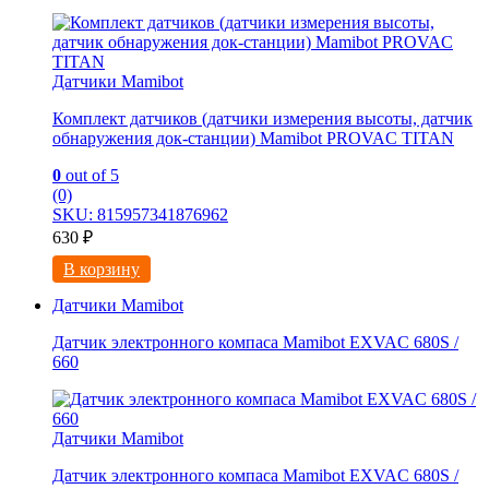
Датчики Mamibot
Комплект датчиков (датчики измерения высоты, датчик
обнаружения док-станции) Mamibot PROVAC TITAN
0
out of 5
(0)
SKU: 815957341876962
630
₽
В корзину
Датчики Mamibot
Датчик электронного компаса Mamibot EXVAC 680S /
660
Датчики Mamibot
Датчик электронного компаса Mamibot EXVAC 680S /