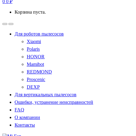
0
0
₽
Корзина пуста.
Для роботов пылесосов
Xiaomi
Polaris
HONOR
Mamibot
REDMOND
Proscenic
DEXP
Для вертикальных пылесосов
Ошибки, устранение неисправностей
FAQ
О компании
Контакты