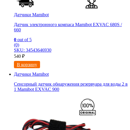
Датчики Mamibot
Датчик электронного компаса Mamibot EXVAC 680S /
660
0
out of 5
(0)
SKU: 34543646930
540
₽
В корзину
Датчики Mamibot
Сенсорный датчик обнаружения резервуара для воды 2 в
1 Mamibot EXVAC 900