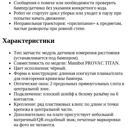
Сообщения о помехе или необходимости проверить
бампер/датчики без указания конкретного кода.
Робот не стартует цикл уборки или уходит в паузу при
попытке начать движение.
Неправильная траектория: «прилипание» к предметам,
частые развороты при ровной стене.
Характеристики
Тип запчасти: модуль датчиков измерения расстояния
(устанавливается под бампером).
Совместимость по модели: Mamibot PROVAC TITAN.
Цвет исполнения: чёрный.
Форма и конструкция: длинная изогнутая планка/плата
для повторения кривизны бампера.
Оптические окна: 2 продольных прямоугольных слота в
центральной зоне.
Подключение: плоский шлейф к белому разъёму на 6
контактов.
Крепление: ряд пластиковых клипс по длине и точки
крепежа в центральной части.
Дополнительно: на плате присутствует небольшой
матричный/QR-подобный знак; печатные маркировки
на фото не читаются.