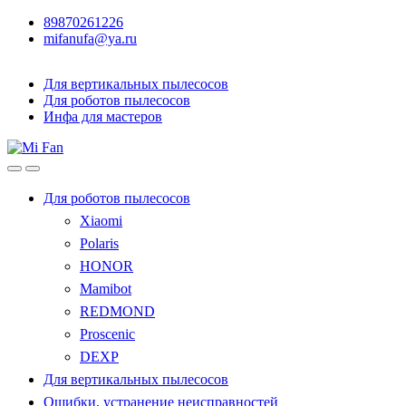
89870261226
mifanufa@ya.ru
Для вертикальных пылесосов
Для роботов пылесосов
Инфа для мастеров
Для роботов пылесосов
Xiaomi
Polaris
HONOR
Mamibot
REDMOND
Proscenic
DEXP
Для вертикальных пылесосов
Ошибки, устранение неисправностей