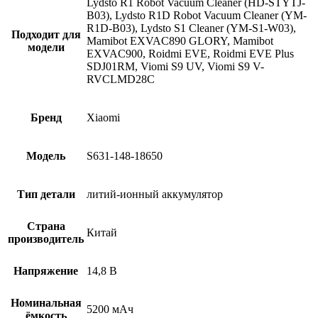
Lydsto R1 Robot Vacuum Cleaner (HD-STYTJ-
B03), Lydsto R1D Robot Vacuum Cleaner (YM-
R1D-B03), Lydsto S1 Cleaner (YM-S1-W03),
Подходит для
Mamibot EXVAC890 GLORY, Mamibot
модели
EXVAC900, Roidmi EVE, Roidmi EVE Plus
SDJ01RM, Viomi S9 UV, Viomi S9 V-
RVCLMD28C
Бренд
Xiaomi
Модель
S631-148-18650
Тип детали
литий-ионный аккумулятор
Страна
Китай
производитель
Напряжение
14,8 В
Номинальная
5200 мАч
ёмкость