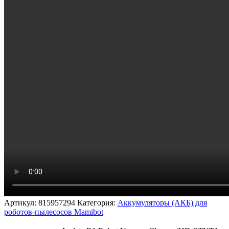
Артикул:
815957294
Категория:
Аккумуляторы (АКБ) для
роботов-пылесосов Mamibot