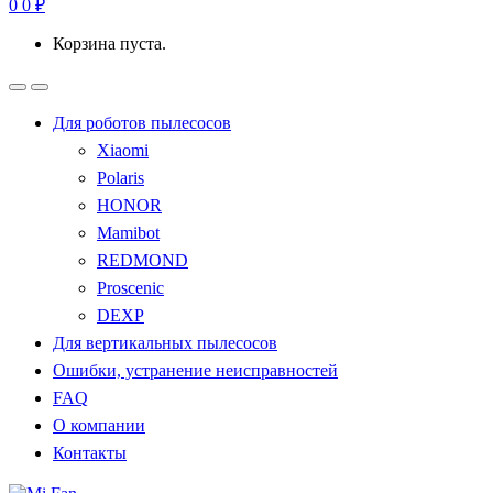
0
0
₽
Корзина пуста.
Для роботов пылесосов
Xiaomi
Polaris
HONOR
Mamibot
REDMOND
Proscenic
DEXP
Для вертикальных пылесосов
Ошибки, устранение неисправностей
FAQ
О компании
Контакты